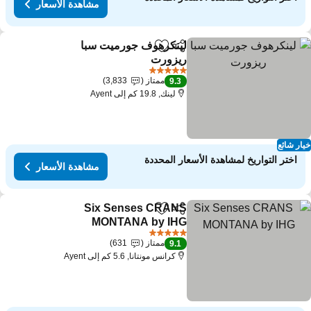
مشاهدة الأسعار
لينكرهوف جورميت سبا
مشاركة
Add to favorites
ريزورت
5 عدد النجوم
ممتاز
3,833
9.3
لينك, 19.8 كم إلى Ayent
ار شائع
اختر التواريخ لمشاهدة الأسعار المحددة
مشاهدة الأسعار
Six Senses CRANS
مشاركة
Add to favorites
MONTANA by IHG
5 عدد النجوم
ممتاز
631
9.1
كرانس مونتانا, 5.6 كم إلى Ayent