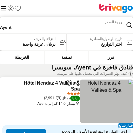
المفضلة
القائم
تسجيل الد
وجهة السفر
Ayent
تاريخ الوصول/المغادرة
النزلاء والغرف
اختر التواريخ
نزيلان, غرفة واحدة
فرز
تصفية
الخريطة
ادق فاخرة في Ayent، سويسرا
كيف تؤثر العمولات التي نحصل عليها على مرتبتك
Hôtel Nendaz 4 Vallées &
مشاركة
Add to favorites
Spa
4 عدد النجوم
ممتاز
2,991
8.6
نينداز, 14.0 كم إلى Ayent
ار شائع
اختر التواريخ لمشاهدة الأسعار المحددة