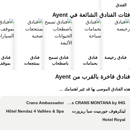
الفندق
ات الفنادق الشائعة في Ayent
فنادق رخيصة
فنادق
فنادق تسمح
فنادق
فنادق
بحمامات
باصطحاب
بمنتجعات
بموقف 
سباحة
الحيوانات
صحية
السيارا
الأليفة
ادق فاخرة بالقرب من Ayent
ه الفنادق الموصى بها قد تثير اهتمامك ...
Crans Ambassador
Six Senses CRANS MONTANA by IHG
لينكرهوف جورميت سبا ريزورت
Hôtel Nendaz 4 Vallées & Spa
Hotel Royal