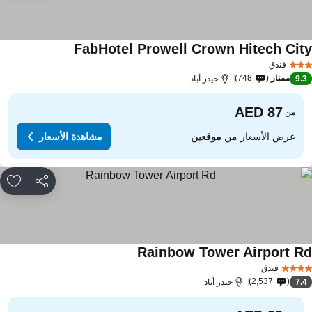
FabHotel Prowell Crown Hitech Cit
مشاهدة الأسعار
فندق
ممتاز
748
9.
حيدر أباد
من
عرض الأسعار من
موقعين
مشاهدة الأسعار
مشاركة
rites
Rainbow Tower Airport R
مشاهدة الأسعار
فندق
2,537
7.
حيدر أباد