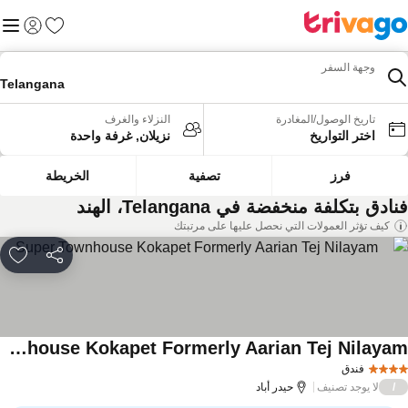
المفضلة
القائم
تسجيل الد
وجهة السفر
Telangana
تاريخ الوصول/المغادرة
النزلاء والغرف
اختر التواريخ
نزيلان, غرفة واحدة
فرز
تصفية
الخريطة
ادق بتكلفة منخفضة في Telangana، الهند
كيف تؤثر العمولات التي نحصل عليها على مرتبتك
مشاركة
rites
Super Townhouse Kokapet Formerly Aarian Tej Nilayam
اهدة الأسعار
فندق
لا يوجد تصنيف
/
حيدر أباد