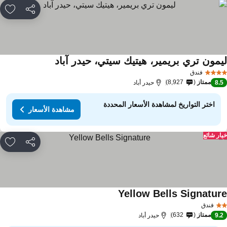
مشاركة
rites
يمون تري بريمير، هيتيك سيتي، حيدر آباد
مشاهدة الأسعار
فندق
ممتاز
8,927
8.
حيدر أباد
اختر التواريخ لمشاهدة الأسعار المحددة
مشاهدة الأسعار
ار شائع
مشاركة
rites
Yellow Bells Signatur
مشاهدة الأسعار
فندق
ممتاز
632
9.
حيدر أباد