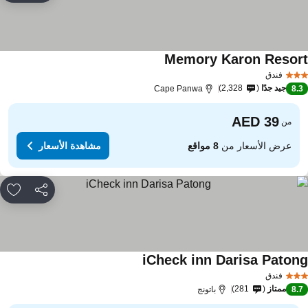
Memory Karon Resor
مشاهدة الأسعار
فندق
جيد جدًا
2,328
Cape Panwa
8.
من
عرض الأسعار من
8 مواقع
مشاهدة الأسعار
مشاركة
rites
iCheck inn Darisa Paton
مشاهدة الأسعار
فندق
ممتاز
281
8.
باتونج