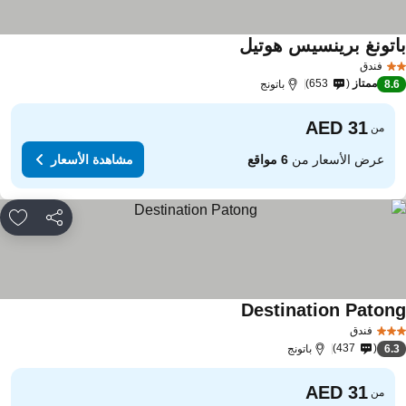
اتونغ برينسيس هوتيل
مشاهدة الأسعار
فندق
ممتاز
653
8.
باتونج
من
عرض الأسعار من
6 مواقع
مشاهدة الأسعار
مشاركة
rites
Destination Paton
مشاهدة الأسعار
فندق
437
6.
باتونج
من