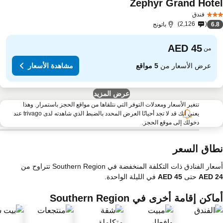
Zephyr Grand Hote
مشاهدة الأسعار
فندق
2,126
6.
باتونج
من
عرض الأسعار من
5 مواقع
مشاهدة الأسعار
عرض المزيد
تتغير الأسعار ومعدلات التوفر التي نتلقاها من مواقع الحجز باستمرار. وهذا
يعني أنك قد لا تجد أحيانًا العرض المحدد بالضبط الذي شاهدته لدى trivago عند
دخولك إلى موقع الحجز.
طاق السعر
ار الفنادق ذات التكلفة المنخفضة في Southern Region تتراوح من
حتى
في الليلة الواحدة.
اكن إقامة أخرى في Southern Region