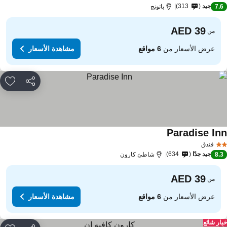
جيد
313
7.
باتونج
من
عرض الأسعار من
6 مواقع
مشاهدة الأسعار
مشاركة
rites
Paradise In
مشاهدة الأسعار
فندق
جيد جدًا
634
8.
شاطئ كارون
من
عرض الأسعار من
6 مواقع
مشاهدة الأسعار
ار شائع