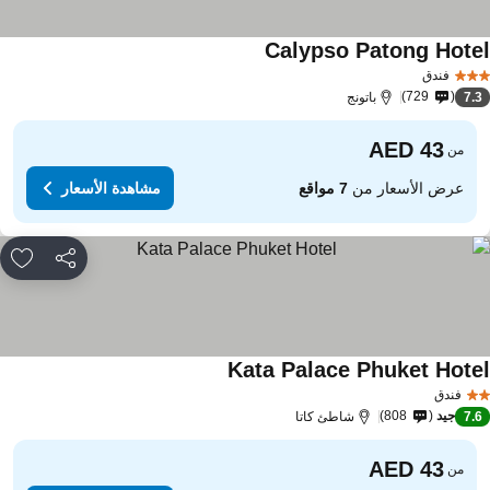
Calypso Patong Hote
مشاهدة الأسعار
فندق
729
7.
باتونج
من
عرض الأسعار من
7 مواقع
مشاهدة الأسعار
مشاركة
rites
Kata Palace Phuket Hote
مشاهدة الأسعار
فندق
جيد
808
7.
شاطئ كاتا
من