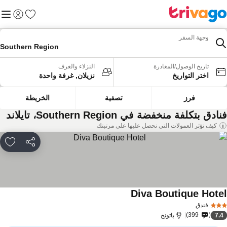
المفضلة
القائم
تسجيل الد
وجهة السفر
Southern Region
تاريخ الوصول/المغادرة
النزلاء والغرف
اختر التواريخ
نزيلان, غرفة واحدة
فرز
تصفية
الخريطة
ادق بتكلفة منخفضة في Southern Region، تايلاند
كيف تؤثر العمولات التي نحصل عليها على مرتبتك
مشاركة
rites
Diva Boutique Hote
مشاهدة الأسعار
فندق
399
7.
باتونج