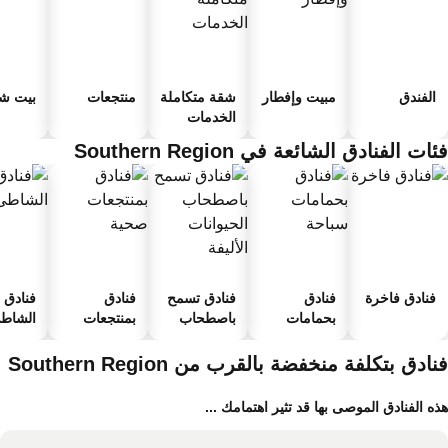
الفندق
مبيت وإفطار
شقة متكاملة
منتجعات
بيت شب
الخدمات
ات الفنادق الشائعة في Southern Region
فنادق فاخرة
فنادق
فنادق تسمح
فنادق
فنادق ع
بحمامات
باصطحاب
بمنتجعات
الشاطئ
سباحة
الحيوانات
صحية
الأليفة
ادق بتكلفة منخفضة بالقرب من Southern Region
ه الفنادق الموصى بها قد تثير اهتمامك ...