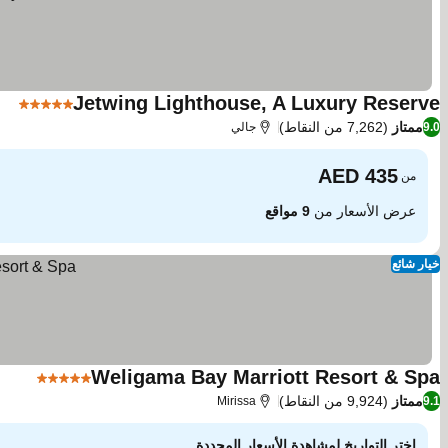
Jetwing Lighthouse, A Luxury Reserve
5 عدد النجوم
مشا
ممتاز
(7,262 من النقاط)
9.0
جالي
من
عرض الأسعار من
9 مواقع
خيار شائع
Weligama Bay Marriott Resort & Spa
5 عدد النجوم
مشاهد
ممتاز
(9,924 من النقاط)
Mirissa
9.1
اختر التواريخ لمشاهدة الأسعار المحددة