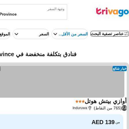
وجهة السفر
عناصر تصفية البحث
السعر من الأقل إلى الأعلى
السعر
الموقع
فنادق بتكلفة منخفضة في Southern Province، سريلانكا
خيار شائع
أوازي بيتش هوتل
3 عدد النجوم
مشاهدة الأسعار
(765 من النقاط)
Induruwa
7.3
من