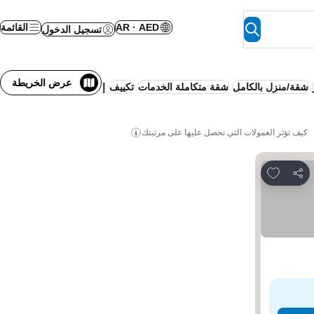
AR · AED
القائمة
تسجيل الدخول
عرض الخريطة
شقة/منزل بالكامل
شقة متكاملة الخدمات
تكييف
إقامة كاملة شاملة
واي فا
كيف تؤثر العمولات التي نحصل عليها على مرتبتك
Add to favorites
مشاركة