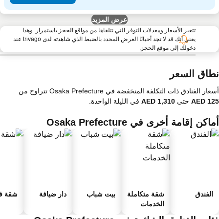
عرض المزيد
تتغير الأسعار ومعدلات التوفر التي نتلقاها من مواقع الحجز باستمرار. وهذا
يعني أنك قد لا تجد أحيانًا العرض المحدد بالضبط الذي شاهدته لدى trivago عند
دخولك إلى موقع الحجز.
طاق السعر
ار الفنادق ذات التكلفة المنخفضة في Osaka Prefecture تتراوح من
حتى
في الليلة الواحدة.
اكن إقامة أخرى في Osaka Prefecture
الفندق
شقة متكاملة
بيت شباب
دار ضيافة
شقة فند
الخدمات