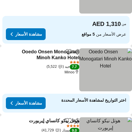
من
عرض الأسعار من
5 مواقع
مشاهدة الأسعار
Ooedo Onsen Monogatari
مشاركة
Add to favorites
Minoh Kanko Hotel
مشاهدة الأسعار
3 عدد النجوم
جيد
5,522
7.7
Minoo
اختر التواريخ لمشاهدة الأسعار المحددة
مشاهدة الأسعار
هوتل نيكو كانساي إيربورت
مشاركة
Add to favorites
مشاهدة
4 عدد النجوم
ممتاز
41,729
9.0