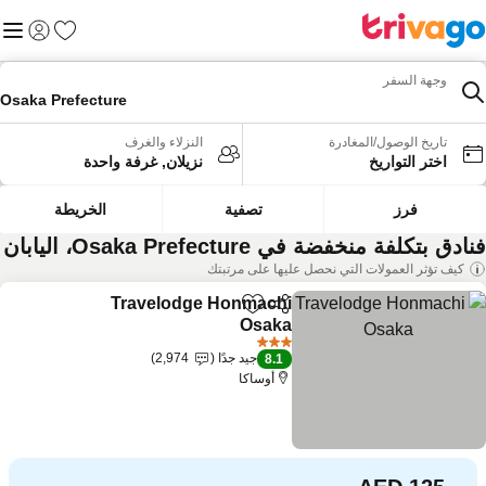
المفضلة
القائم
تسجيل الد
وجهة السفر
Osaka Prefecture
تاريخ الوصول/المغادرة
النزلاء والغرف
اختر التواريخ
نزيلان, غرفة واحدة
فرز
تصفية
الخريطة
ادق بتكلفة منخفضة في Osaka Prefecture، اليابان
كيف تؤثر العمولات التي نحصل عليها على مرتبتك
Travelodge Honmachi
مشاركة
Add to favorites
Osaka
مشاهدة الأسعار
3 عدد النجوم
جيد جدًا
2,974
8.1
أوساكا