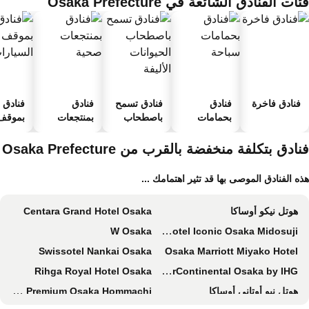
ات الفنادق الشائعة في Osaka Prefecture
فنادق فاخرة
فنادق
فنادق تسمح
فنادق
فنادق
بحمامات
باصطحاب
بمنتجعات
بموقف 
سباحة
الحيوانات
صحية
السيارا
الأليفة
ادق بتكلفة منخفضة بالقرب من Osaka Prefecture
ه الفنادق الموصى بها قد تثير اهتمامك ...
هوتل نيكو أوساكا
Centara Grand Hotel Osaka
W Osaka
The Royal Park Hotel Iconic Osaka Midosuji
Swissotel Nankai Osaka
Osaka Marriott Miyako Hotel
Rihga Royal Hotel Osaka
InterContinental Osaka by IHG
هوتل نيو أوتاني أوساكا
Smile Hotel Premium Osaka Hommachi