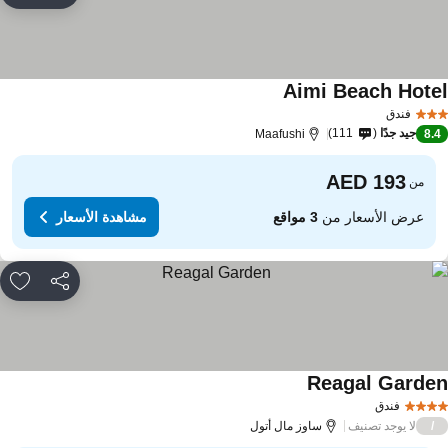
Aimi Beach Hote
فندق
جيد جدًا
111
Maafushi
8.
من
عرض الأسعار من
3 مواقع
مشاهدة الأسعار
مشاركة
rites
Reagal Garde
فندق
لا يوجد تصنيف
/
ساوز مال أتول