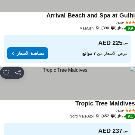
Arrival Beach and Spa at Gulh
فندق
ممتاز
390
Maafushi
8.
من
عرض الأسعار من
7 مواقع
مشاهدة الأسعار
مشاركة
rites
Tropic Tree Maldive
فندق
ممتاز
452
Nord Male Atoll
9.
من