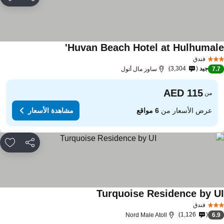
مشاركة
rites
Huvan Beach Hotel at Hulhumale
فندق
جيد
3,304
7.
ساوز مال أتول
من
عرض الأسعار من
6 مواقع
مشاهدة الأسعار
مشاركة
rites
Turquoise Residence by U
فندق
1,126
Nord Male Atoll
6.