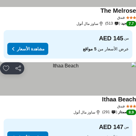
The Melros
فندق
جيد
513
7.
ساوز مال أتول
من
عرض الأسعار من
5 مواقع
مشاهدة الأسعار
مشاركة
rites
Ithaa Beac
فندق
ممتاز
291
8.
ساوز مال أتول
من