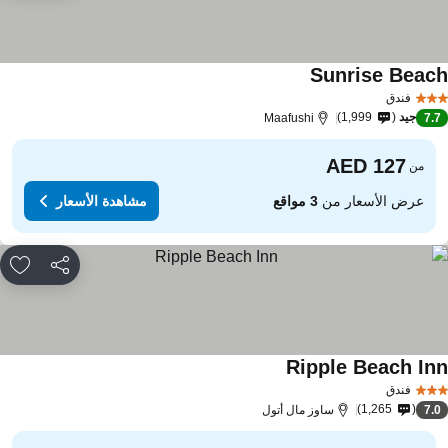
Sunrise Beac
فندق
جيد
1,999
Maafushi
7.
من
عرض الأسعار من
3 مواقع
مشاهدة الأسعار
مشاركة
rites
Ripple Beach In
فندق
1,265
7.
ساوز مال أتول