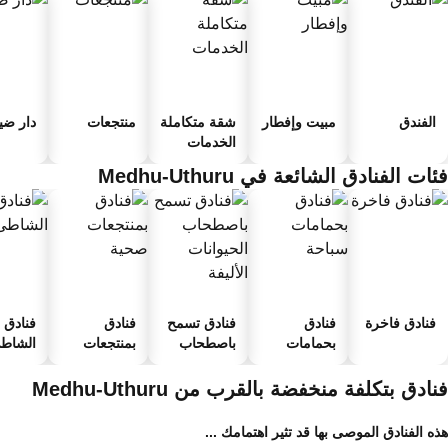
الفندق
مبيت وإفطار
شقة متكاملة
منتجعات
دار ضياف
الخدمات
ات الفنادق الشائعة في Medhu-Uthuru
فنادق فاخرة
فنادق
فنادق تسمح
فنادق
فنادق ع
بحمامات
باصطحاب
بمنتجعات
الشاطئ
سباحة
الحيوانات
صحية
الأليفة
ادق بتكلفة منخفضة بالقرب من Medhu-Uthuru
ه الفنادق الموصى بها قد تثير اهتمامك ...