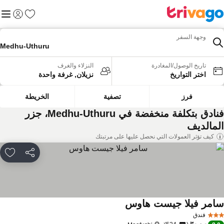
المفضلة
القائم
تسجيل الد
وجهة السفر
Medhu-Uthuru
تاريخ الوصول/المغادرة
النزلاء والغرف
اختر التواريخ
نزيلان, غرفة واحدة
فرز
تصفية
الخريطة
فنادق بتكلفة منخفضة في Medhu-Uthuru، جزر
لمالديف
كيف تؤثر العمولات التي نحصل عليها على مرتبتك
مشاركة
rites
امر فيلا جيست هاوس
فندق