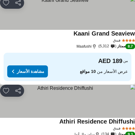
مشاركة
rites
Kaani Grand Seavie
فندق
ممتاز
5,312
Maafushi
8.
من
عرض الأسعار من
10 مواقع
مشاهدة الأسعار
مشاركة
rites
Athiri Residence Dhiffush
فندق
ممتاز
134
9.
ساوز مال أتول