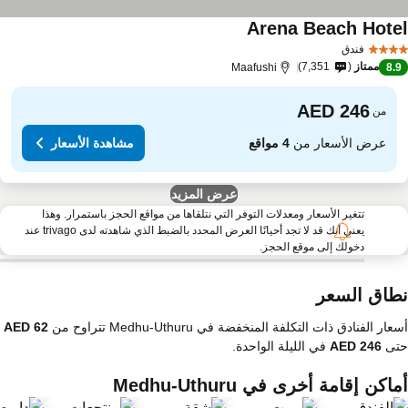
Arena Beach Hote
فندق
ممتاز
7,351
Maafushi
8.
من
عرض الأسعار من
4 مواقع
مشاهدة الأسعار
عرض المزيد
تتغير الأسعار ومعدلات التوفر التي نتلقاها من مواقع الحجز باستمرار. وهذا
يعني أنك قد لا تجد أحيانًا العرض المحدد بالضبط الذي شاهدته لدى trivago عند
دخولك إلى موقع الحجز.
طاق السعر
ار الفنادق ذات التكلفة المنخفضة في Medhu-Uthuru تتراوح من
تى
في الليلة الواحدة.
اكن إقامة أخرى في Medhu-Uthuru