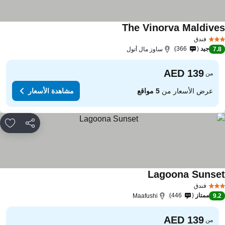
The Vinorva Maldive
فندق
جيد
366
7.
ساوز مال أتول
من
عرض الأسعار من
5 مواقع
مشاهدة الأسعار
مشاركة
rites
Lagoona Sunse
فندق
ممتاز
446
Maafushi
9.
من