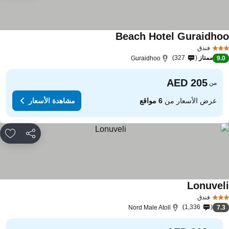
Beach Hotel Guraidho
فندق
ممتاز
327
Guraidhoo
9.
من
عرض الأسعار من
6 مواقع
مشاهدة الأسعار
مشاركة
rites
Lonuvel
فندق
1,336
Nord Male Atoll
7.