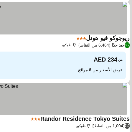
ريوجوكو فيو هوتل
3 عدد النجوم
جيد جدًا
(6,464 من النقاط)
8.2
طوكيو
من
عرض الأسعار من
8 مواقع
Randor Residence Tokyo Suites
3 عدد النجوم
(1,004 من النقاط)
7.0
طوكيو