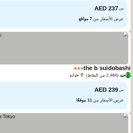
من
عرض الأسعار من
7 مواقع
the b suidobashi
3 عدد النجوم
جيد
(2,484 من النقاط)
7.7
طوكيو
من
عرض الأسعار من
11 موقعًا