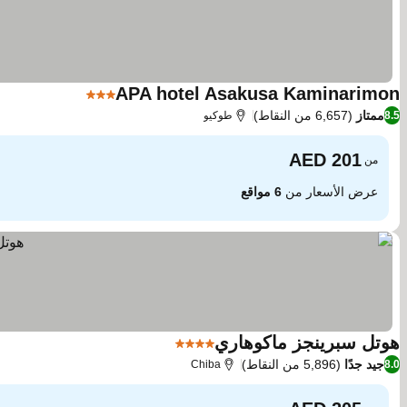
APA hotel Asakusa Kaminarimon
3 عدد النجوم
ممتاز
(6,657 من النقاط)
8.5
طوكيو
من
عرض الأسعار من
6 مواقع
هوتل سبرينجز ماكوهاري
4 عدد النجوم
جيد جدًا
(5,896 من النقاط)
Chiba
8.0