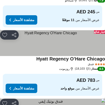
جيد
6,061
7.
شيكاغو
من
عرض الأسعار من
11 موقعًا
مشاهدة الأسعار
ار شائع
مشاركة
rites
Hyatt Regency O'Hare Chicag
فندق
ممتاز
18,103
8.
روزمونت
من
عرض الأسعار من
موقع واحد
مشاهدة الأسعار