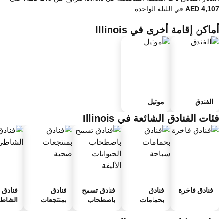
في الليلة الواحدة.
اكن إقامة أخرى في Illinois
الفندق
موتيل
ات الفنادق الشائعة في Illinois
فنادق فاخرة
فنادق
فنادق تسمح
فنادق
فنادق ع
بحمامات
باصطحاب
بمنتجعات
الشاطئ
سباحة
الحيوانات
صحية