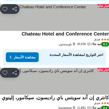
ار شائع
مشاركة
rites
Chateau Hotel and Conference Cente
فندق
جيد جدًا
8,036
8.
بلومينجتون
اختر التواريخ لمشاهدة الأسعار المحددة
مشاهدة الأسعار
ار شائع
مشاركة
rites
انتري إن آند سويتس باي راديسون، سيكامور، إلينوي
فندق
جيد جدًا
1,891
Sycamore
8.