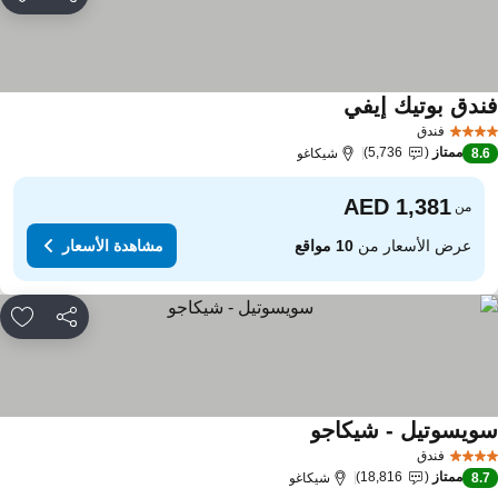
مشاركة
rites
ندق بوتيك إيفي
فندق
ممتاز
5,736
8.
شيكاغو
من
عرض الأسعار من
10 مواقع
مشاهدة الأسعار
مشاركة
rites
ويسوتيل - شيكاجو
فندق
ممتاز
18,816
8.
شيكاغو