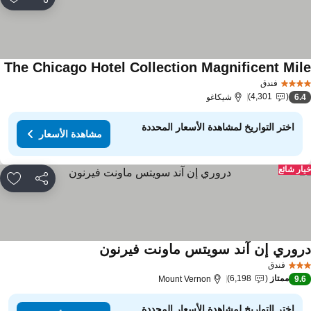
مشاركة
rites
The Chicago Hotel Collection Magnificent Mil
فندق
4,301
6.
شيكاغو
اختر التواريخ لمشاهدة الأسعار المحددة
مشاهدة الأسعار
ار شائع
مشاركة
rites
روري إن آند سويتس ماونت فيرنون
فندق
ممتاز
6,198
Mount Vernon
9.
اختر التواريخ لمشاهدة الأسعار المحددة