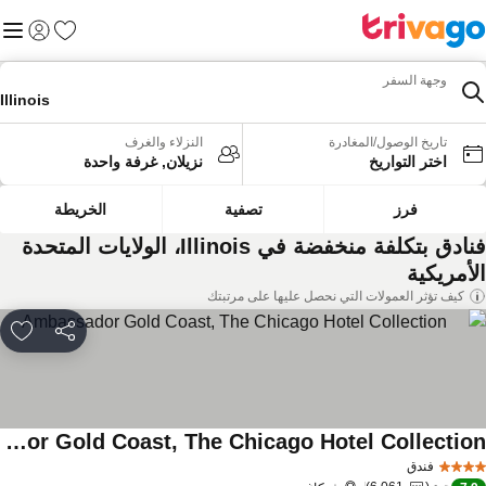
المفضلة
القائم
تسجيل الد
وجهة السفر
Illinois
تاريخ الوصول/المغادرة
النزلاء والغرف
اختر التواريخ
نزيلان, غرفة واحدة
فرز
تصفية
الخريطة
فنادق بتكلفة منخفضة في Illinois، الولايات المتحدة
لأمريكية
كيف تؤثر العمولات التي نحصل عليها على مرتبتك
مشاركة
rites
Ambassador Gold Coast, The Chicago Hotel Collection
فندق