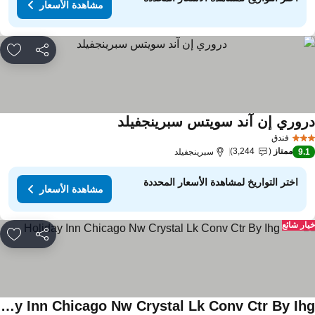
مشاهدة الأسعار
مشاركة
rites
روري إن آند سويتس سبرينجفيلد
فندق
ممتاز
3,244
9.
سبرينجفيلد
اختر التواريخ لمشاهدة الأسعار المحددة
مشاهدة الأسعار
ار شائع
مشاركة
rites
Holiday Inn Chicago Nw Crystal Lk Conv Ctr By Ihg