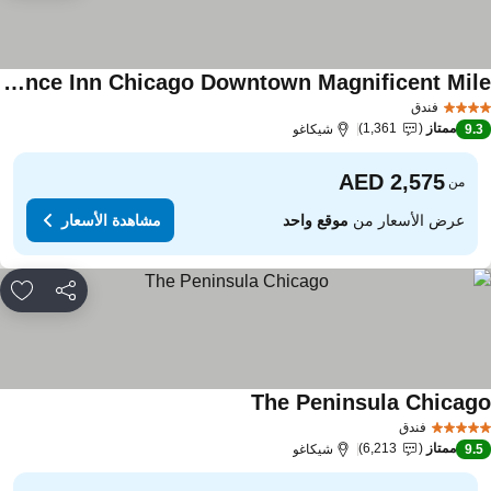
Residence Inn Chicago Downtown Magnificent Mile
فندق
ممتاز
1,361
9.
شيكاغو
من
عرض الأسعار من
موقع واحد
مشاهدة الأسعار
مشاركة
rites
The Peninsula Chicag
فندق
ممتاز
6,213
9.
شيكاغو