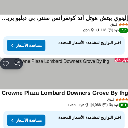
إلينوي بيتش هوتل آند كونفرانس سنتر، بي دبليو بريمير كوليكشن
فندق
جيد
1,118
Zion
7.
اختر التواريخ لمشاهدة الأسعار المحددة
مشاهدة الأسعار
ار شائع
مشاركة
rites
Crowne Plaza Lombard Downers Grove By Ih
فندق
جيد جدًا
4,066
Glen Ellyn
8.
اختر التواريخ لمشاهدة الأسعار المحددة
مشاهدة الأسعار