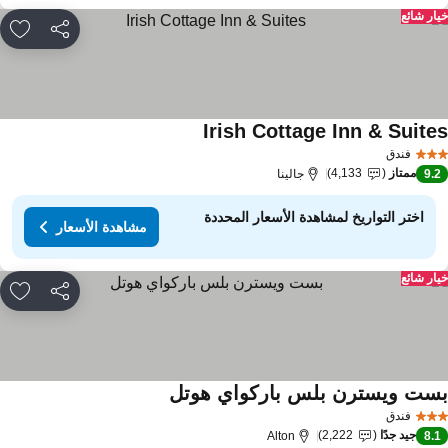
ار شائع
مشاركة
rites
Irish Cottage Inn & Suite
فندق
ممتاز
4,133
9.
جالينا
اختر التواريخ لمشاهدة الأسعار المحددة
مشاهدة الأسعار
ار شائع
مشاركة
rites
ست ويسترن بلس باركواي هوتل
فندق
جيد جدًا
2,222
Alton
8.