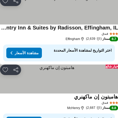
مشاركة
rites
Country Inn & Suites by Radisson, Effingham, IL
فندق
ممتاز
2,639
Effingham
8.
اختر التواريخ لمشاهدة الأسعار المحددة
مشاهدة الأسعار
ار شائع
مشاركة
rites
امبتون إن ماكهنري
فندق
ممتاز
2,687
McHenry
8.