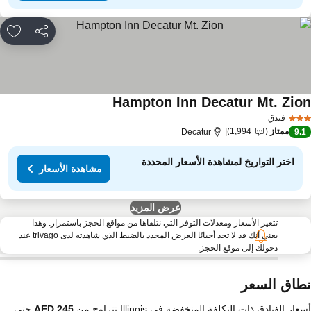
مشاركة
rites
Hampton Inn Decatur Mt. Zio
فندق
ممتاز
1,994
Decatur
9.
اختر التواريخ لمشاهدة الأسعار المحددة
مشاهدة الأسعار
عرض المزيد
تتغير الأسعار ومعدلات التوفر التي نتلقاها من مواقع الحجز باستمرار. وهذا
يعني أنك قد لا تجد أحيانًا العرض المحدد بالضبط الذي شاهدته لدى trivago عند
دخولك إلى موقع الحجز.
طاق السعر
عار الفنادق ذات التكلفة المنخفضة في Illinois تتراوح من
حتى