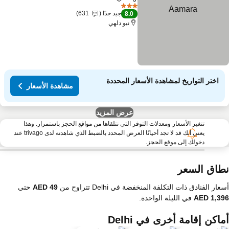
مشاركة
Add to favorites
3 عدد النجوم
جيد جدًا
631
8.0
نيو دلهي
اختر التواريخ لمشاهدة الأسعار المحددة
مشاهدة الأسعار
عرض المزيد
تتغير الأسعار ومعدلات التوفر التي نتلقاها من مواقع الحجز باستمرار. وهذا
يعني أنك قد لا تجد أحيانًا العرض المحدد بالضبط الذي شاهدته لدى trivago عند
دخولك إلى موقع الحجز.
طاق السعر
عار الفنادق ذات التكلفة المنخفضة في Delhi تتراوح من
حتى
في الليلة الواحدة.
اكن إقامة أخرى في Delhi