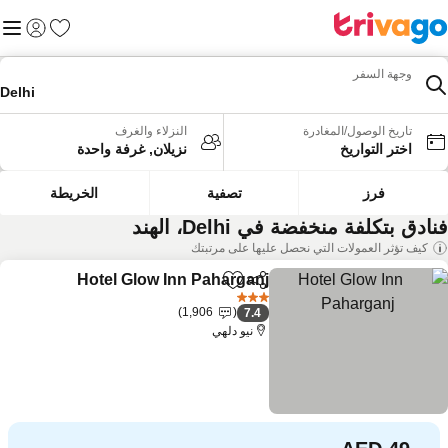
المفضلة
القائم
تسجيل الد
وجهة السفر
Delhi
تاريخ الوصول/المغادرة
النزلاء والغرف
اختر التواريخ
نزيلان, غرفة واحدة
فرز
تصفية
الخريطة
ادق بتكلفة منخفضة في Delhi، الهند
كيف تؤثر العمولات التي نحصل عليها على مرتبتك
Hotel Glow Inn Paharganj
مشاركة
Add to favorites
3 عدد النجوم
1,906
7.4
نيو دلهي