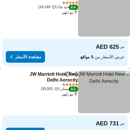
مشاركة
Add to favorites
5 عدد النجوم
جيد جدًا
16,140
8.4
نيو دلهي
من
عرض الأسعار من
5 مواقع
مشاهدة الأسعار
JW Marriott Hotel New
مشاركة
Add to favorites
Delhi Aerocity
5 عدد النجوم
ممتاز
30,501
9.2
نيو دلهي
من