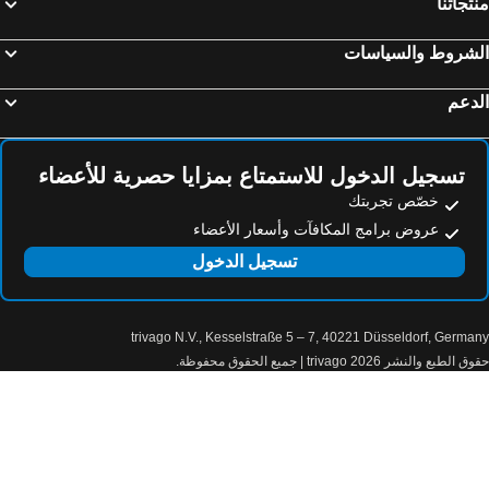
تجاتنا
هوتل كورنافين
Four Seasons Hotel des Bergues Geneva
سويس لكجري أبارتمنتس
Hotel Royal
لشروط والسياسات
The New Midi
Hôtel Longemalle
لي مونتبريلانت أوتل ريزيدنس
Hotel Rousseau
دعم
Residence Inn by Marriott Geneva City Nations
هوتل إديلويس
ibis Genève Centre Gare
The Woodward, Auberge Collection
تسجيل الدخول للاستمتاع بمزايا حصرية للأعضاء
هوتل كريستال
Hotel des Tourelles
خصّص تجربتك
ديزاين هوتل إف 6
إيست ويست هوتل
عروض برامج المكافآت وأسعار الأعضاء
هوتل سنترال
Hotel de Geneve
تسجيل الدخول
Hôtel Les Armures
ibis Genève Centre Lac
Hotel St. Gervais
9 هوتل باكيس
trivago N.V., Kesselstraße 5 – 7, 40221 Düsseldorf, Germa
Campanile Martigny
Home Swiss Hotel
الطبع والنشر 2026 trivago | جميع الحقوق محفوظة.
Hotel Les Arcades