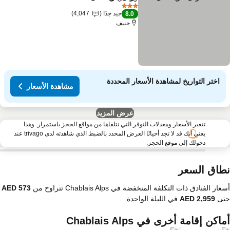
مشاركة
Add to favorites
3 عدد النجوم
جيد جدًا
4,047
8.0
جنيف
اختر التواريخ لمشاهدة الأسعار المحددة
مشاهدة الأسعار
عرض المزيد
تتغير الأسعار ومعدلات التوفر التي نتلقاها من مواقع الحجز باستمرار. وهذا
يعني أنك قد لا تجد أحيانًا العرض المحدد بالضبط الذي شاهدته لدى trivago عند
دخولك إلى موقع الحجز.
طاق السعر
ار الفنادق ذات التكلفة المنخفضة في Chablais Alps تتراوح من
تى
في الليلة الواحدة.
اكن إقامة أخرى في Chablais Alps