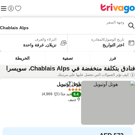
المفضلة
القائم
تسجيل الد
وجهة السفر
Chablais Alps
تاريخ الوصول/المغادرة
النزلاء والغرف
اختر التواريخ
نزيلان, غرفة واحدة
فرز
تصفية
الخريطة
ادق بتكلفة منخفضة في Chablais Alps، سويسرا
كيف تؤثر العمولات التي نحصل عليها على مرتبتك
هوتل أوتيويل
مشاركة
Add to favorites
4 عدد النجوم
جيد جدًا
4,969
8.4
جنيف