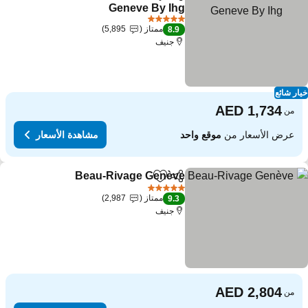
مشاركة
Add to favorites
Geneve By Ihg
5 عدد النجوم
ممتاز
5,895
8.9
جنيف
ار شائع
من
عرض الأسعار من
موقع واحد
مشاهدة الأسعار
Beau-Rivage Genève
مشاركة
Add to favorites
5 عدد النجوم
ممتاز
2,987
9.3
جنيف
من