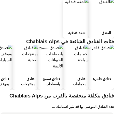
الفندق
شقة فندقية
ات الفنادق الشائعة في Chablais Alps
فنادق فاخرة
فنادق
فنادق تسمح
فنادق
فنادق
بحمامات
باصطحاب
بمنتجعات
بموقف 
سباحة
الحيوانات
صحية
السيارا
الأليفة
ادق بتكلفة منخفضة بالقرب من Chablais Alps
ه الفنادق الموصى بها قد تثير اهتمامك ...