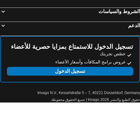
Mori Sport Hotel
Flora Ordu Hotel Apart Suite
لشروط والسياسات
V Center Hotel
Cebeciler Hotel
Doubletree By Hilton Suites Trabzon Yomra
Misal Hotel Trabzon
دعم
Nur Hotel
Berlin Suite Hotel Trabzon
Hanzade Park Hotel
Quantum Suite Otel
تسجيل الدخول للاستمتاع بمزايا حصرية للأعضاء
Dedehan Otel
Ricosta Hotel
خصّص تجربتك
Marina Green Suit Hotel
Hilton Garden Inn Safranbolu
عروض برامج المكافآت وأسعار الأعضاء
Yildiz Life Hotel
Tahir Aga Konagi Hotel
تسجيل الدخول
Hampton by Hilton Bolu
Marvell City Otel
Admiral
جراند هوتل آند كازينو إنترناشونال
trivago N.V., Kesselstraße 5 – 7, 40221 Düsseldorf, Germa
Allegra
ibis Styles Golden Sands Roomer Hotel
الطبع والنشر 2026 trivago | جميع الحقوق محفوظة.
Madara Park Hotel
Astera Hotel & Spa
Arena Mar Hotel and SPA
ميليا جراند هيرميتدج
Bonita Hotel
Atlas Hotel
Hotel Shipka
Sofia Hotel - All Inclusive & Private Beach