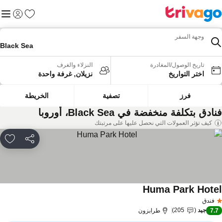
المفضلة
القائم
تسجيل الد
وجهة السفر
Black Sea
تاريخ الوصول/المغادرة
النزلاء والغرف
اختر التواريخ
نزيلان, غرفة واحدة
فرز
تصفية
الخريطة
ادق بتكلفة منخفضة في Black Sea، أوروبا
كيف تؤثر العمولات التي نحصل عليها على مرتبتك
مشاركة
rites
Huma Park Hote
مشاهدة الأسعار
فندق
جيد
205
7.
طرابزون