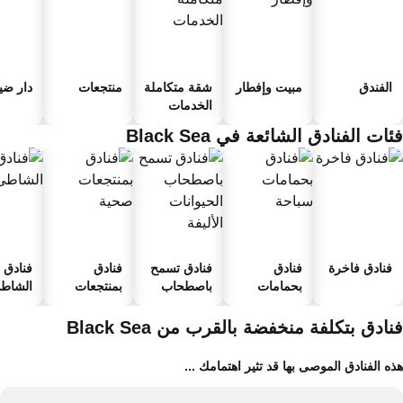
الفندق
مبيت وإفطار
شقة متكاملة
منتجعات
دار ضياف
الخدمات
ات الفنادق الشائعة في Black Sea
فنادق فاخرة
فنادق
فنادق تسمح
فنادق
فنادق ع
بحمامات
باصطحاب
بمنتجعات
الشاطئ
سباحة
الحيوانات
صحية
الأليفة
ادق بتكلفة منخفضة بالقرب من Black Sea
ه الفنادق الموصى بها قد تثير اهتمامك ...