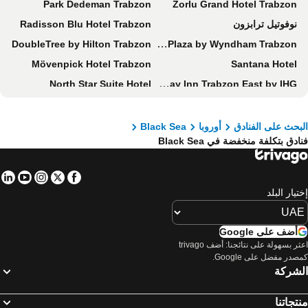
Park Dedeman Trabzon
Zorlu Grand Hotel Trabzon
نوفوتيل ترابزون
Radisson Blu Hotel Trabzon
DoubleTree by Hilton Trabzon
Ramada Plaza by Wyndham Trabzon
Mövenpick Hotel Trabzon
Santana Hotel
North Star Suite Hotel
Holiday Inn Trabzon East by IHG
Cebeci Grand
Mercure Trabzon Hotel
Aksular Hotel
First Joy Hotel
بحث على الفنادق
أوروبا
Black Sea
ادق بتكلفة منخفضة في Black Sea
Real King Suit TRABZON
Yusufhan Suites
Ramada Plaza by Wyndham Samsun
فندق أندلوس الأنيق
in
tube
nstagram
Facebook
Twitter
Ramada Plaza by Wyndham Rize
Tilya Resort Hotel
تيار البلد
Bayrak Grand Hotel
Turkler Hotel
Sweet Home Suite Hotel
Funda Hotel
أضف على Google
Pointbreak Otel
Zefir Hotel
اعثر بسهولة على نتائجنا: أضف trivago
صدر مفضل على Google.
Panagia Premier Trabzon
Sera Lake Center Hotel
لشركة
Life Point Hotel
Trabzon Star Pansiyon
تجاتنا
peerless resort hotel
Residence Inn by Marriott Trabzon