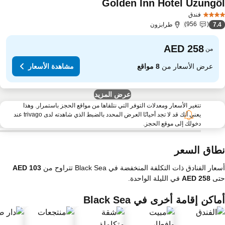
Golden Inn Hotel Uzungö
مشاهدة الأسعار
فندق
956
7.
طرابزون
من
عرض الأسعار من
8 مواقع
مشاهدة الأسعار
عرض المزيد
تتغير الأسعار ومعدلات التوفر التي نتلقاها من مواقع الحجز باستمرار. وهذا
يعني أنك قد لا تجد أحيانًا العرض المحدد بالضبط الذي شاهدته لدى trivago عند
دخولك إلى موقع الحجز.
طاق السعر
عار الفنادق ذات التكلفة المنخفضة في Black Sea تتراوح من
تى
في الليلة الواحدة.
اكن إقامة أخرى في Black Sea