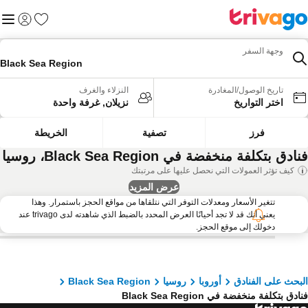
المفضلة
القائم
تسجيل الد
وجهة السفر
Black Sea Region
تاريخ الوصول/المغادرة
النزلاء والغرف
اختر التواريخ
نزيلان, غرفة واحدة
فرز
تصفية
الخريطة
ادق بتكلفة منخفضة في Black Sea Region، روسيا
كيف تؤثر العمولات التي نحصل عليها على مرتبتك
عرض المزيد
تتغير الأسعار ومعدلات التوفر التي نتلقاها من مواقع الحجز باستمرار. وهذا
يعني أنك قد لا تجد أحيانًا العرض المحدد بالضبط الذي شاهدته لدى trivago عند
دخولك إلى موقع الحجز.
بحث على الفنادق
أوروبا
روسيا
Black Sea Region
دق بتكلفة منخفضة في Black Sea Region