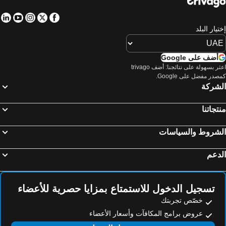
in
tube
nstagram
Facebook
Twitter
تيار البلد
أضف على Google
اعثر بسهولة على نتائجنا: أضف trivago
صدر مفضل على Google.
لشركة
تجاتنا
لشروط والسياسات
دعم
تسجيل الدخول للاستمتاع بمزايا حصرية للأعضاء
خصّص تجربتك
عروض برامج المكافآت وأسعار الأعضاء