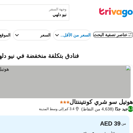
وجهة السفر
عناصر تصفية البحث
السعر من الأقل إلى الأعلى
السعر
الموقع
فنادق بتكلفة منخفضة في نيو دلهي
هوتيل سو شري كونتيننتال
3 عدد النجوم
جيد جدًا
(4,638 من النقاط)
8.3
3.4 كم إلى وسط المدينة
من