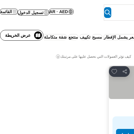
AR · AED
القائمة
تسجيل الدخول
عرض الخريطة
عر يشمل الإفطار
مسبح
تكييف
منتجع
شقة متكاملة الخدمات
واي فاي
نصف إ
كيف تؤثر العمولات التي نحصل عليها على مرتبتك
Add to favorites
مشاركة