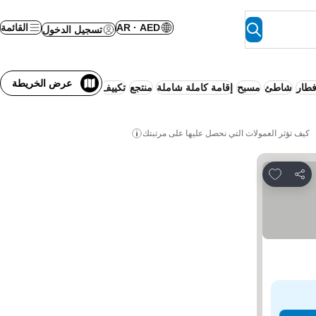
AR · AED
القائمة
تسجيل الدخول
عرض الخريطة
فطار
شاطئ
مسبح
إقامة كاملة شاملة
منتجع
تكييف
واي فاي
شقة متكاملة ا
كيف تؤثر العمولات التي نحصل عليها على مرتبتك
Add to favorites
مشاركة