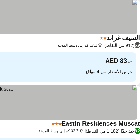
السيف غراند
2 عدد النجوم
(912 من النقاط)
6.9
17.1 كم إلى وسط المدينة
من
عرض الأسعار من
4 مواقع
Eastin Residences Muscat
3 عدد النجوم
جيد جدًا
(1,182 من النقاط)
8.2
32.7 كم إلى وسط المدينة