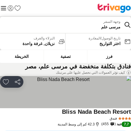
المفضلة
القائم
تسجيل الد
وجهة السفر
مرسى علم
تاريخ الوصول/المغادرة
النزلاء والغرف
اختر التواريخ
نزيلان, غرفة واحدة
فرز
تصفية
الخريطة
نادق بتكلفة منخفضة في مرسى علم، مصر
كيف تؤثر العمولات التي نحصل عليها على مرتبتك
مشاركة
rites
Bliss Nada Beach Resor
فندق
جيد
455
7.
42.3 كم إلى وسط المدينة