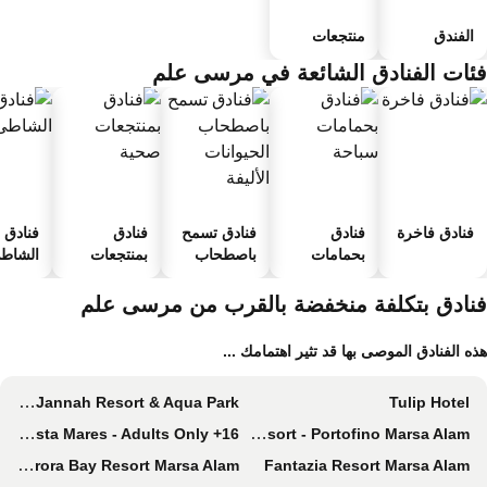
الفندق
منتجعات
ئات الفنادق الشائعة في مرسى علم
فنادق فاخرة
فنادق
فنادق تسمح
فنادق
فنادق ع
بحمامات
باصطحاب
بمنتجعات
الشاطئ
سباحة
الحيوانات
صحية
الأليفة
نادق بتكلفة منخفضة بالقرب من مرسى علم
ه الفنادق الموصى بها قد تثير اهتمامك ...
Amarina Jannah Resort & Aqua Park
Tulip Hotel
JAZ Costa Mares - Adults Only +16
Pickalbatros Villaggio Resort - Portofino Marsa Alam
Aurora Bay Resort Marsa Alam
Fantazia Resort Marsa Alam