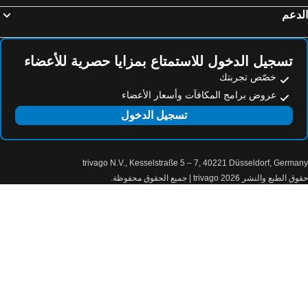
دعم
فندق البحر الأحمر
Jaz Nejma
منتجع سوليتاير
منتجع شاطئ كاليميرا حبيبة
مسكن أبو دباب دايفينج لودج
Sol Y Mar Dolphin House
تسجيل الدخول للاستمتاع بمزايا حصرية للأعضاء
خصّص تجربتك
Blue Lagoon
Zen Moon Marsa Alam
عروض برامج المكافآت وأسعار الأعضاء
Reef Oasis Suakin Resort
تسجيل الدخول
trivago N.V., Kesselstraße 5 – 7, 40221 Düsseldorf, Germa
الطبع والنشر 2026 trivago | جميع الحقوق محفوظة.