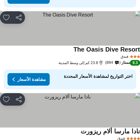
مشاركة
rites
The Oasis Dive Resor
فندق
ممتاز
884
9.
23.8 كم إلى وسط المدينة
اختر التواريخ لمشاهدة الأسعار المحددة
مشاهدة الأسعار
مشاركة
rites
ادا مارسا ألام ريزورت
فندق