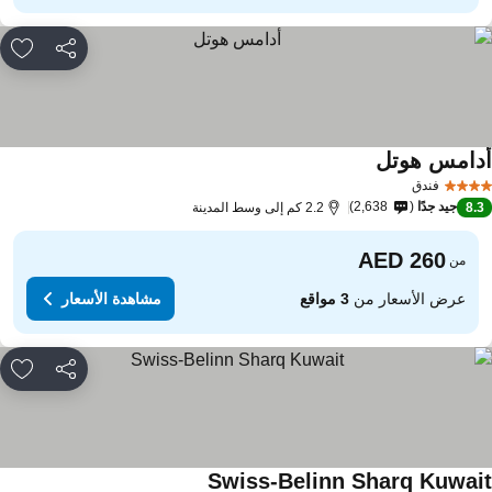
مشاركة
rites
دامس هوتل
فندق
جيد جدًا
2,638
8.
2.2 كم إلى وسط المدينة
من
عرض الأسعار من
3 مواقع
مشاهدة الأسعار
مشاركة
rites
Swiss-Belinn Sharq Kuwai