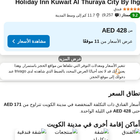
Holiday Inn Kuwait Al Thuraya City By Ih
فندق
ممتاز
9,257
9.
11.7 كم إلى وسط المدينة
من
عرض الأسعار من
11 موقعًا
مشاهدة الأسعار
عرض المزيد
تتغير الأسعار ومعدلات التوفر التي نتلقاها من مواقع الحجز باستمرار. وهذا
يعني أنك قد لا تجد أحيانًا العرض المحدد بالضبط الذي شاهدته لدى trivago عند
دخولك إلى موقع الحجز.
طاق السعر
عار الفنادق ذات التكلفة المنخفضة في مدينة الكويت تتراوح من
تى
في الليلة الواحدة.
ماكن إقامة أخرى في مدينة الكويت