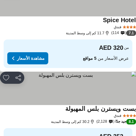
Spice Hote
فندق
114
7.
11.7 كم إلى وسط المدينة
من
عرض الأسعار من
5 مواقع
مشاهدة الأسعار
مشاركة
rites
ست ويسترن بلس المهبولة
فندق
جيد جدًا
2,128
8.
30.2 كم إلى وسط المدينة