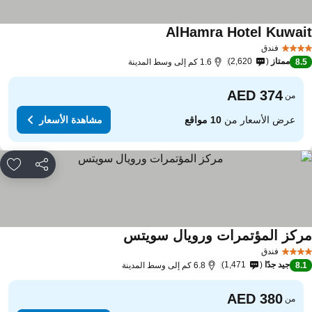
AlHamra Hotel Kuwai
فندق
ممتاز
2,620
8.
1.6 كم إلى وسط المدينة
من
عرض الأسعار من
10 مواقع
مشاهدة الأسعار
مشاركة
rites
ركز المؤتمرات ورويال سويتس
فندق
جيد جدًا
1,471
8.
6.8 كم إلى وسط المدينة
من