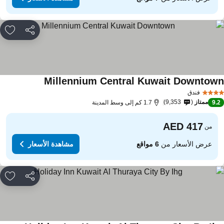
مشاركة
rites
Millennium Central Kuwait Downtow
فندق
ممتاز
9,353
9.
1.7 كم إلى وسط المدينة
من
عرض الأسعار من
6 مواقع
مشاهدة الأسعار
مشاركة
rites