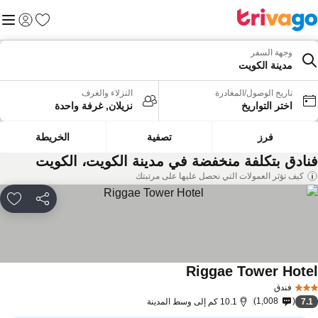
المفضلة
القائم
تسجيل الد
وجهة السفر
مدينة الكويت
تاريخ الوصول/المغادرة
النزلاء والغرف
اختر التواريخ
نزيلان, غرفة واحدة
فرز
تصفية
الخريطة
نادق بتكلفة منخفضة في مدينة الكويت، الكويت
كيف تؤثر العمولات التي نحصل عليها على مرتبتك
مشاركة
rites
Riggae Tower Hote
فندق
1,008
7.
10.1 كم إلى وسط المدينة