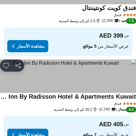
ندق كويت كونتيننتال
فندق
جيد
2,356
7.
2.0 كم إلى وسط المدينة
من
عرض الأسعار من
5 مواقع
مشاهدة الأسعار
مشاركة
rites
Park Inn By Radisson Hotel & Apartments Kuwait
فندق
ممتاز
2,740
9.
30.2 كم إلى وسط المدينة
من
عرض الأسعار من
7 مواقع
مشاهدة الأسعار