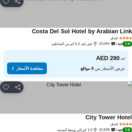
مشاركة
rites
Costa Del Sol Hotel by Arabian Lin
فندق
جيد
3,044
7.
على بُعد 0.2 كم من الشاطئ
من
عرض الأسعار من
9 مواقع
مشاهدة الأسعار
مشاركة
rites
City Tower Hote
فندق
جيد
5,938
7.
1.5 كم إلى وسط المدينة