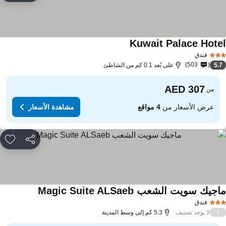
Kuwait Palace Hote
فندق
503
5.
على بُعد 0.1 كم من الشاطئ
من
عرض الأسعار من
4 مواقع
مشاهدة الأسعار
مشاركة
rites
جيك سويت الشعب Magic Suite ALSaeb
فندق
لا يوجد تصنيف
/
5.3 كم إلى وسط المدينة