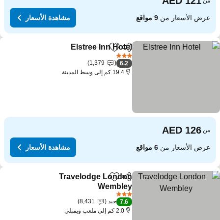
من
عرض الأسعار من
9 مواقع
مشاهدة الأسعار
Elstree Inn Hotel
مشاركة
Add to favorites
3 عدد النجوم
1,379
6.2
19.4 كم إلى وسط المدينة
من
عرض الأسعار من
6 مواقع
مشاهدة الأسعار
Travelodge London
مشاركة
Add to favorites
Wembley
3 عدد النجوم
جيد
8,431
7.6
2.0 كم إلى ملعب ويمبلي