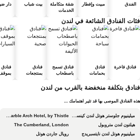
الفندق
مبيت وإفطار
شقة متكاملة
بيت شباب
دار ضياف
الخدمات
ئات الفنادق الشائعة في لندن
فنادق فاخرة
فنادق
فنادق تسمح
فنادق
فنادق
بحمامات
باصطحاب
بمنتجعات
بموقف 
سباحة
الحيوانات
صحية
السيارا
الأليفة
نادق بتكلفة منخفضة بالقرب من لندن
ه الفنادق الموصى بها قد تثير اهتمامك ...
ميلينيوم جلوستر هوتل لندن كينسنجتون
The Marble Arch Hotel, by Thistle
هيلتون لندن متروبول
The Cumberland, London
ميلينيوم هوتل لندن نايتسبريدج
رويال جاردن هوتل