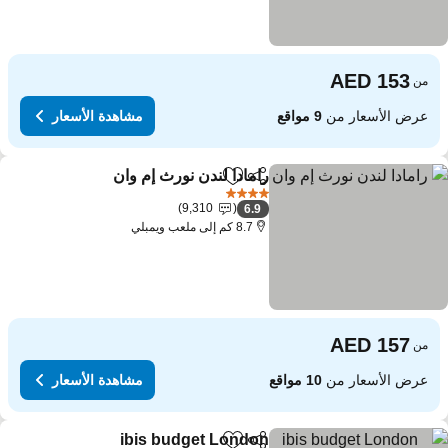
من
عرض الأسعار من
9 مواقع
مشاهدة الأسعار
رامادا لندن نورث إم وان
مشاركة
Add to favorites
4 عدد النجوم
9,310
6.9
8.7 كم إلى ملعب ويمبلي
من
عرض الأسعار من
10 مواقع
مشاهدة الأسعار
ibis budget London