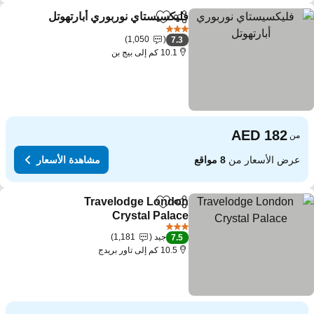
فليكسيستاي نوربوري أبارتهوتل
مشاركة
Add to favorites
3 عدد النجوم
1,050
7.3
10.1 كم إلى بيج بن
من
عرض الأسعار من
8 مواقع
مشاهدة الأسعار
Travelodge London
مشاركة
Add to favorites
Crystal Palace
3 عدد النجوم
جيد
1,181
7.5
10.5 كم إلى تاور بريدج