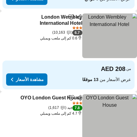
London Wembley
مشاركة
Add to favorites
International Hotel
3 عدد النجوم
10,163
6.7
0.6 كم إلى ملعب ويمبلي
من
عرض الأسعار من
13 موقعًا
مشاهدة الأسعار
OYO London Guest House
مشاركة
Add to favorites
3 عدد النجوم
جيد
1,617
7.8
4.7 كم إلى ملعب ويمبلي