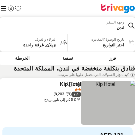
المفضلة
القائم
تسجيل الد
وجهة السفر
لندن
تاريخ الوصول/المغادرة
النزلاء والغرف
اختر التواريخ
نزيلان, غرفة واحدة
فرز
تصفية
الخريطة
نادق بتكلفة منخفضة في لندن، المملكة المتحدة
كيف تؤثر العمولات التي نحصل عليها على مرتبتك
Kip Hotel
مشاركة
Add to favorites
2 عدد النجوم
8,203
7.4
5.0 كم إلى تاور بريدج