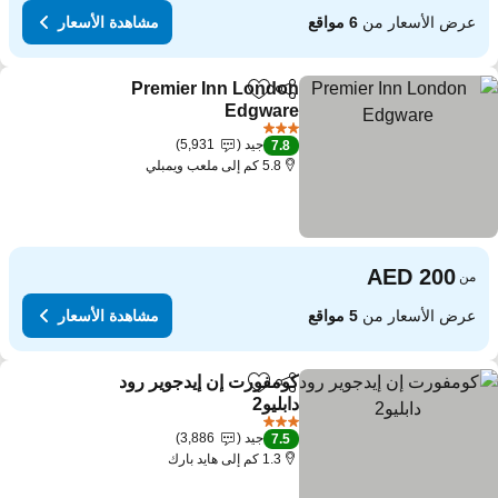
عرض الأسعار من
6 مواقع
مشاهدة الأسعار
Premier Inn London
مشاركة
Add to favorites
Edgware
3 عدد النجوم
جيد
5,931
7.8
5.8 كم إلى ملعب ويمبلي
من
عرض الأسعار من
5 مواقع
مشاهدة الأسعار
كومفورت إن إيدجوير رود
مشاركة
Add to favorites
دابليو2
3 عدد النجوم
جيد
3,886
7.5
1.3 كم إلى هايد بارك