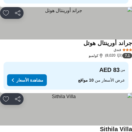
مشاركة
rites
راند أورينتال هوتل
مشاهدة الأسعار
فندق
8,020
7.
كولمبو
من
عرض الأسعار من
10 مواقع
مشاهدة الأسعار
مشاركة
rites
Sithila Vill