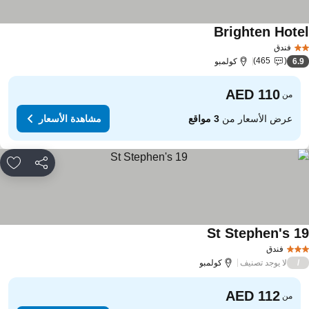
Brighten Hote
مشاهدة الأسعار
فندق
465
6.
كولمبو
من
عرض الأسعار من
3 مواقع
مشاهدة الأسعار
مشاركة
rites
19 St Ste
مشاهدة الأسعار
فندق
لا يوجد تصنيف
/
كولمبو
من