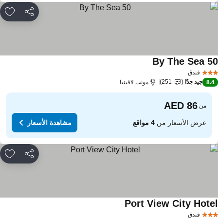
مشاركة
rites
50 By Th
مشاهدة الأسعار
فندق
جيد جدًا
251
8.
مونت لافينيا
من
عرض الأسعار من
4 مواقع
مشاهدة الأسعار
مشاركة
rites
Port View City Hote
مشاهدة الأسعار
فندق