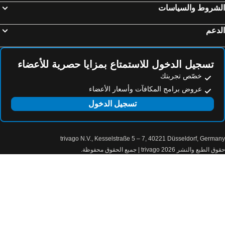
لشروط والسياسات
Radisson Hotel Kandy
Sheraton Colombo Hotel
Radisson Hotel Colombo
هيرييتانس تي فاكتوري
دعم
Riff Hikkaduwa
أراليا جرين هيلز هوتل
NH Collection Colombo
ME Colombo
تسجيل الدخول للاستمتاع بمزايا حصرية للأعضاء
Fairway Colombo
Amanwella
خصّص تجربتك
Araliya Green City
Hotel Onrock
عروض برامج المكافآت وأسعار الأعضاء
Cinnamon Life at City of Dreams
Turtle Bay Beach Resort
تسجيل الدخول
هيريتانس أهونجالا
Jetwing Lighthouse, A Luxury Reserve
The Grand Kandyan
ذي أوشن كولومبو
trivago N.V., Kesselstraße 5 – 7, 40221 Düsseldorf, Germa
Pahana village
Occidental Paradise Dambulla
الطبع والنشر 2026 trivago | جميع الحقوق محفوظة.
Amba Yaalu - Thema Collection "The first women-led hotel in Sri Lanka"
Royal Rock Sigiriya
Sigiri Lion Lodge
Cloudz Sigiriya
Sigiri Thilanka Rest
EKHO Sigiriya
فريسكو ووتر فيلا
Nivadoo Resort Sigiriya
Lario Resort Sigiriya
Palmyra Nature Resort Sigiriya