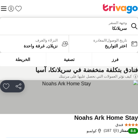
المفضلة
القائم
تسجيل الد
وجهة السفر
سريلانكا
تاريخ الوصول/المغادرة
النزلاء والغرف
اختر التواريخ
نزيلان, غرفة واحدة
فرز
تصفية
الخريطة
نادق بتكلفة منخفضة في سريلانكا، آسيا
كيف تؤثر العمولات التي نحصل عليها على مرتبتك
مشاركة
rites
Noahs Ark Home Sta
مشاهدة الأسعار
فندق
ممتاز
187
8.
كولمبو