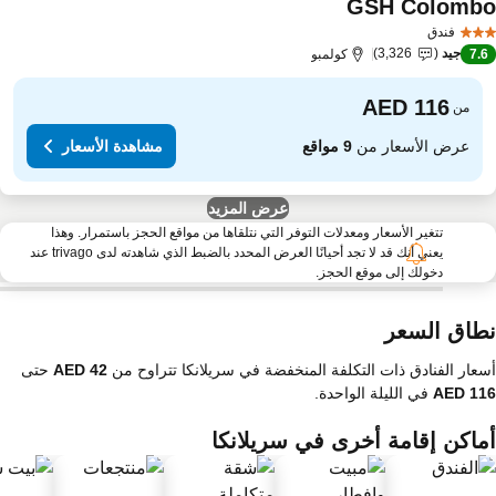
GSH Colomb
مشاهدة الأسعار
فندق
جيد
3,326
7.
كولمبو
من
عرض الأسعار من
9 مواقع
مشاهدة الأسعار
عرض المزيد
تتغير الأسعار ومعدلات التوفر التي نتلقاها من مواقع الحجز باستمرار. وهذا
يعني أنك قد لا تجد أحيانًا العرض المحدد بالضبط الذي شاهدته لدى trivago عند
دخولك إلى موقع الحجز.
طاق السعر
عار الفنادق ذات التكلفة المنخفضة في سريلانكا تتراوح من
حتى
في الليلة الواحدة.
ماكن إقامة أخرى في سريلانكا