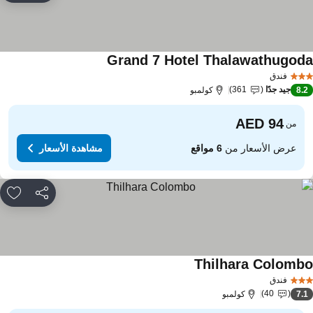
Grand 7 Hotel Thalawathugod
مشاهدة الأسعار
فندق
جيد جدًا
361
8.
كولمبو
من
عرض الأسعار من
6 مواقع
مشاهدة الأسعار
مشاركة
rites
Thilhara Colomb
مشاهدة الأسعار
فندق
40
7.
كولمبو