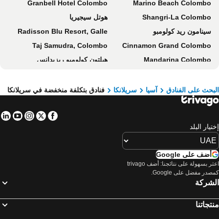
Granbell Hotel Colombo
Marino Beach Colombo
Shangri-La Colombo
هوتل سيجيريا
سينامون ريد كولومبو
Radisson Blu Resort, Galle
Taj Samudra, Colombo
Cinnamon Grand Colombo
Mandarina Colombo
هيلتون كولومبو ريزيدانس
Jetwing Blue
Cinnamon Lakeside Colombo
The Golden Ridge Hotel
Weligama Bay Marriott Resort & Spa
بحث على الفنادق
آسيا
سريلانكا
فنادق بتكلفة منخفضة في سريلانكا
Sentido Heritance Negombo
The Kingsbury Colombo
in
tube
nstagram
Facebook
Twitter
Amari Colombo, Sri Lanka
جيتونج سي
تيار البلد
Heritance Kandalama
إيرلز ريجينسي
Araliya Red
Ramada by Wyndham Colombo
أضف على Google
ITC Ratnadipa, a Luxury Collection Hotel, Colombo
هيلتون كولومبو
اعثر بسهولة على نتائجنا: أضف trivago
صدر مفضل على Google.
ماونت لافينيا هوتل
جيتوينج يالا
لشركة
Santani Wellness Kandy
Jetwing Colombo Seven
بيجاسوس ريف
The Golden Crown Hotel
تجاتنا
جراند أوتل
Le Grand Galle