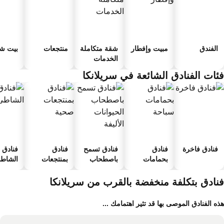
الفندق
مبيت وإفطار
شقة متكاملة
منتجعات
بيت شب
الخدمات
ئات الفنادق الشائعة في سريلانكا
فنادق فاخرة
فنادق
فنادق تسمح
فنادق
فنادق ع
بحمامات
باصطحاب
بمنتجعات
الشاطئ
سباحة
الحيوانات
صحية
الأليفة
نادق بتكلفة منخفضة بالقرب من سريلانكا
ه الفنادق الموصى بها قد تثير اهتمامك ...