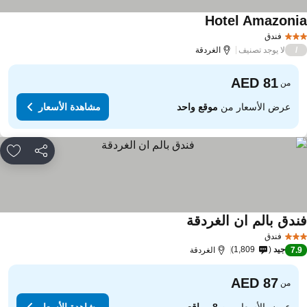
Hotel Amazoni
فندق
لا يوجد تصنيف
/
الغردقة
من
عرض الأسعار من
موقع واحد
مشاهدة الأسعار
مشاركة
rites
ندق بالم ان الغردقة
فندق
جيد
1,809
7.
الغردقة
من
عرض الأسعار من
8 مواقع
مشاهدة الأسعار