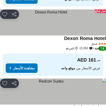
ار شائع
مشاركة
rites
Dexon Roma Hote
فندق
جيد
3,350
7.
الغردقة
من
عرض الأسعار من
موقع واحد
مشاهدة الأسعار
مشاركة
rites