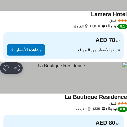
Lamera Hote
فندق
جيد جدًا
1,810
8.
الغردقة
من
عرض الأسعار من
8 مواقع
مشاهدة الأسعار
مشاركة
rites
La Boutique Residenc
فندق
جيد جدًا
339
8.
الغردقة
من