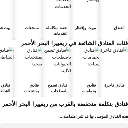
الفندق
مبيت وإفطار
شقة متكاملة
منتجعات
بيت شب
الخدمات
ئات الفنادق الشائعة في ريفييرا البحر الأحمر
فنادق فاخرة
فنادق
فنادق تسمح
فنادق
فنادق ع
بحمامات
باصطحاب
بمنتجعات
الشاطئ
سباحة
الحيوانات
صحية
الأليفة
نادق بتكلفة منخفضة بالقرب من ريفييرا البحر الأحمر
ه الفنادق الموصى بها قد تثير اهتمامك ...