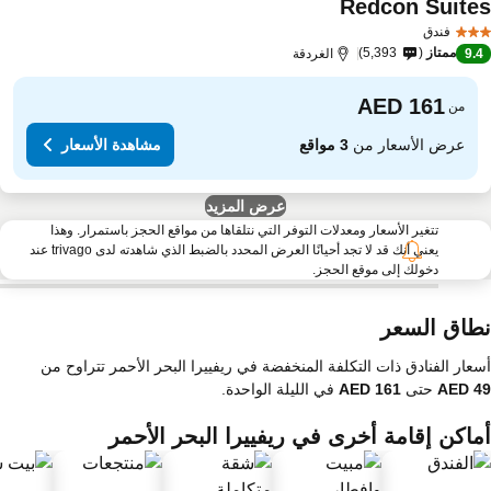
Redcon Suite
فندق
ممتاز
5,393
9.
الغردقة
من
عرض الأسعار من
3 مواقع
مشاهدة الأسعار
عرض المزيد
تتغير الأسعار ومعدلات التوفر التي نتلقاها من مواقع الحجز باستمرار. وهذا
يعني أنك قد لا تجد أحيانًا العرض المحدد بالضبط الذي شاهدته لدى trivago عند
دخولك إلى موقع الحجز.
طاق السعر
عار الفنادق ذات التكلفة المنخفضة في ريفييرا البحر الأحمر تتراوح من
حتى
في الليلة الواحدة.
ماكن إقامة أخرى في ريفييرا البحر الأحمر