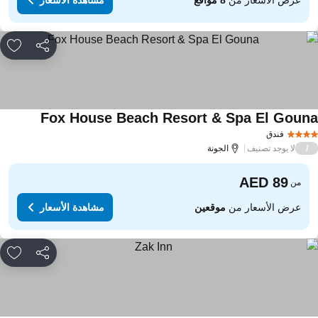
مشاركة
rites
Fox House Beach Resort & Spa El Goun
فندق
لا يوجد تصنيف
/
الجونة
من
عرض الأسعار من
موقعين
مشاهدة الأسعار
مشاركة
rites