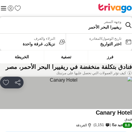
المفضلة
القائم
تسجيل الد
وجهة السفر
ريفييرا البحر الأحمر
تاريخ الوصول/المغادرة
النزلاء والغرف
اختر التواريخ
نزيلان, غرفة واحدة
فرز
تصفية
الخريطة
نادق بتكلفة منخفضة في ريفييرا البحر الأحمر، مصر
كيف تؤثر العمولات التي نحصل عليها على مرتبتك
مشاركة
rites
Canary Hote
دق
جيد جدًا
1,151
8.
الغردقة