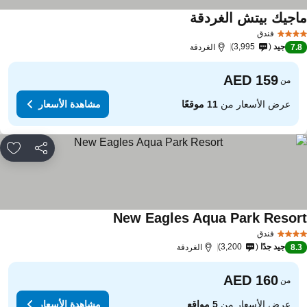
اجيك بيتش الغردقة
فندق
جيد
3,995
7.
الغردقة
من
عرض الأسعار من
11 موقعًا
مشاهدة الأسعار
مشاركة
rites
New Eagles Aqua Park Resor
فندق
جيد جدًا
3,200
8.
الغردقة
من
عرض الأسعار من
5 مواقع
مشاهدة الأسعار