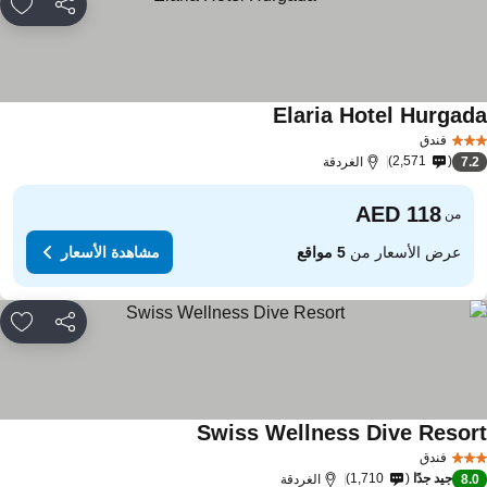
مشاركة
rites
Elaria Hotel Hurgad
فندق
2,571
7.
الغردقة
من
عرض الأسعار من
5 مواقع
مشاهدة الأسعار
مشاركة
rites
Swiss Wellness Dive Resor
فندق
جيد جدًا
1,710
8.
الغردقة