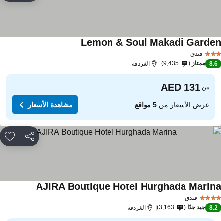
Lemon & Soul Makadi Garde
فندق
ممتاز
9,435
8.
الغردقة
من
عرض الأسعار من
5 مواقع
مشاهدة الأسعار
مشاركة
rites
AJIRA Boutique Hotel Hurghada Marin
فندق
جيد جدًا
3,163
8.
الغردقة