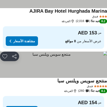
AJIRA Bay Hotel Hurghada Marin
فندق
جيد جدًا
2,016
8.
الغردقة
من
عرض الأسعار من
8 مواقع
مشاهدة الأسعار
مشاركة
rites
نتجع سويس ويلنس سبا
فندق
جيد جدًا
260
8.
الغردقة
من