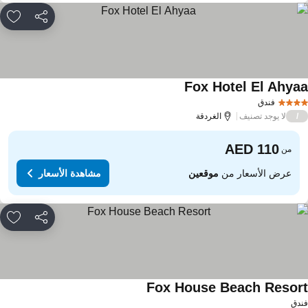
مشاركة
rites
Fox Hotel El Ahya
فندق
لا يوجد تصنيف
/
الغردقة
من
عرض الأسعار من
موقعين
مشاهدة الأسعار
مشاركة
rites
Fox House Beach Resor
دق