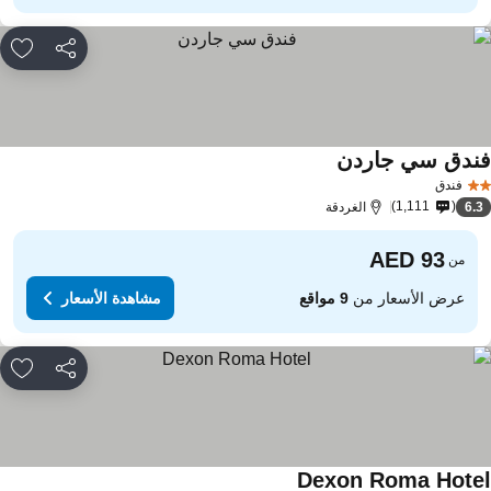
مشاركة
rites
ندق سي جاردن
فندق
1,111
6.
الغردقة
من
عرض الأسعار من
9 مواقع
مشاهدة الأسعار
مشاركة
rites
Dexon Roma Hote