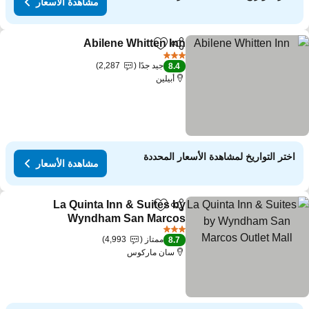
مشاهدة الأسعار
Abilene Whitten Inn
مشاركة
Add to favorites
مشاهدة ال
3 عدد النجوم
جيد جدًا
2,287
8.4
أبيلين
اختر التواريخ لمشاهدة الأسعار المحددة
مشاهدة الأسعار
La Quinta Inn & Suites by
مشاركة
Add to favorites
Wyndham San Marcos
Outlet Mall
مشاهدة الأسعار
3 عدد النجوم
ممتاز
4,993
8.7
سان ماركوس