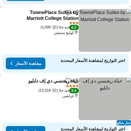
TownePlace Suites by
مشاركة
Add to favorites
Marriott College Station
مشاهدة الأسعار
3 عدد النجوم
جيد جدًا
1,090
8.2
كوليج ستيشن
اختر التواريخ لمشاهدة الأسعار المحددة
مشاهدة الأسعار
حياة ريجنسي دي إف دابليو
مشاركة
Add to favorites
مشاهدة
4 عدد النجوم
جيد جدًا
13,318
8.4
جرابفين
ار شائع
اختر التواريخ لمشاهدة الأسعار المحددة