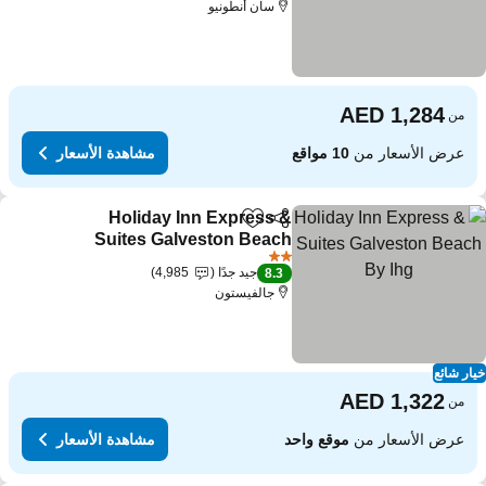
سان أنطونيو
من
عرض الأسعار من
10 مواقع
مشاهدة الأسعار
Holiday Inn Express &
مشاركة
Add to favorites
Suites Galveston Beach
By Ihg
مشاهدة الأسعار
2 عدد النجوم
جيد جدًا
4,985
8.3
جالفيستون
ار شائع
من
عرض الأسعار من
موقع واحد
مشاهدة الأسعار