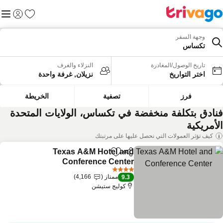
المفضلة
القائم
تسجيل الد
وجهة السفر
تكساس
تاريخ الوصول/المغادرة
النزلاء والغرف
اختر التواريخ
نزيلان, غرفة واحدة
فرز
تصفية
الخريطة
نادق بتكلفة منخفضة في تكساس، الولايات المتحدة
لأمريكية
كيف تؤثر العمولات التي نحصل عليها على مرتبتك
Texas A&M Hotel and
مشاركة
Add to favorites
Conference Center
مشاهدة الأسعار
4 عدد النجوم
ممتاز
4,166
9.3
كوليج ستيشن