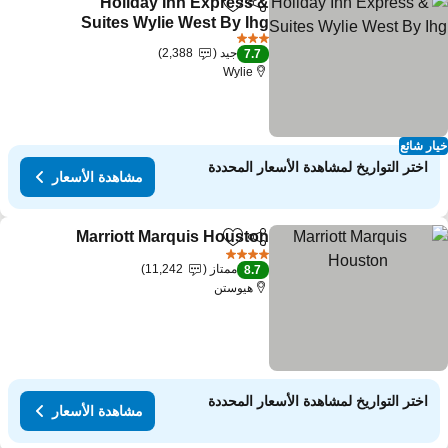
Holiday Inn Express &
مشاركة
Add to favorites
Suites Wylie West By Ihg
مشاهدة الأسعار
3 عدد النجوم
جيد
2,388
7.7
Wylie
ار شائع
اختر التواريخ لمشاهدة الأسعار المحددة
مشاهدة الأسعار
Marriott Marquis Houston
مشاركة
Add to favorites
مشا
4 عدد النجوم
ممتاز
11,242
8.7
هيوستن
اختر التواريخ لمشاهدة الأسعار المحددة
مشاهدة الأسعار