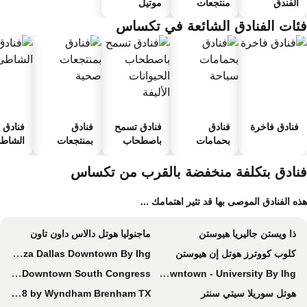
الفندق
منتجعات
موتيل
ئات الفنادق الشائعة في تكساس
فنادق فاخرة
فنادق
فنادق تسمح
فنادق
فنادق ع
بحمامات
باصطحاب
بمنتجعات
الشاطئ
سباحة
الحيوانات
صحية
الأليفة
نادق بتكلفة منخفضة بالقرب من تكساس
ه الفنادق الموصى بها قد تثير اهتمامك ...
ذا ويستن جاليريا هيوستن
ماجنوليا هوتل دالاس داون تاون
كلوب كووترز هوتل إن هيوستن
Crowne Plaza Dallas Downtown By Ihg
Embassy Suites by Hilton Austin Downtown South Congress
Holiday Inn Express & Suites Austin Downtown - University By Ihg
هوتل سوريلا سيتي سنتر
Super 8 by Wyndham Brenham TX