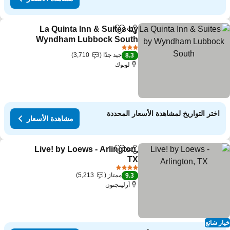
La Quinta Inn & Suites by
مشاركة
Add to favorites
Wyndham Lubbock South
مشاهدة الأسعار
3 عدد النجوم
جيد جدًا
3,710
8.3
لوبوك
اختر التواريخ لمشاهدة الأسعار المحددة
مشاهدة الأسعار
Live! by Loews - Arlington,
مشاركة
Add to favorites
TX
مشاهدة الأسعار
4 عدد النجوم
ممتاز
5,213
9.3
أرلينجتون
ار شائع