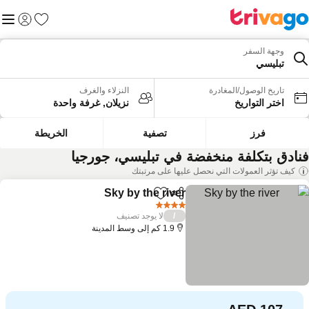
المفضلة
القائم
تسجيل الد
وجهة السفر
تبليسي
تاريخ الوصول/المغادرة
النزلاء والغرف
اختر التواريخ
نزيلان, غرفة واحدة
فرز
تصفية
الخريطة
نادق بتكلفة منخفضة في تبليسي، جورجيا
كيف تؤثر العمولات التي نحصل عليها على مرتبتك
Sky by the river
مشاركة
Add to favorites
مشاهدة الأسعار
4 عدد النجوم
لا يوجد تصنيف
/
1.9 كم إلى وسط المدينة