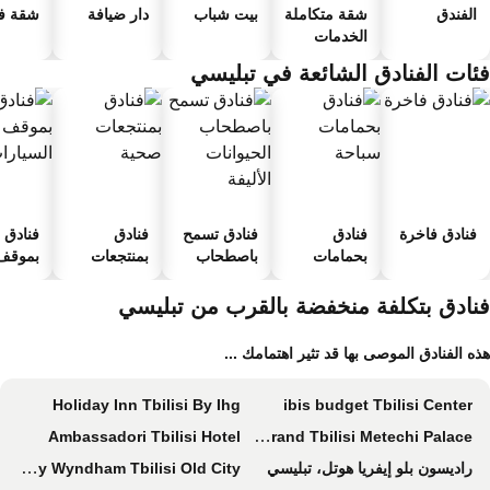
الفندق
شقة متكاملة
بيت شباب
دار ضيافة
شقة فند
الخدمات
ئات الفنادق الشائعة في تبليسي
فنادق فاخرة
فنادق
فنادق تسمح
فنادق
فنادق
بحمامات
باصطحاب
بمنتجعات
بموقف 
سباحة
الحيوانات
صحية
السيارا
الأليفة
نادق بتكلفة منخفضة بالقرب من تبليسي
ه الفنادق الموصى بها قد تثير اهتمامك ...
Holiday Inn Tbilisi By Ihg
ibis budget Tbilisi Center
Ambassadori Tbilisi Hotel
Sheraton Grand Tbilisi Metechi Palace
راديسون بلو إيفريا هوتل، تبليسي
Ramada by Wyndham Tbilisi Old City