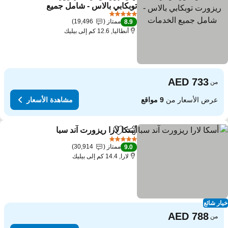
مشاركة
Add to favorites
توبكابي بالاس - شامل جميع
الخدمات
مشاهدة الأسعار
5 عدد النجوم
ممتاز
19,496
8.9
أنطاليا, 12.6 كم إلى بيليك
من
عرض الأسعار من
9 مواقع
مشاهدة الأسعار
أسكا لارا ريزورت آند سبا
مشاركة
Add to favorites
مشاهدة ا
5 عدد النجوم
ممتاز
30,914
9.0
لارا, 14.4 كم إلى بيليك
ار شائع
من