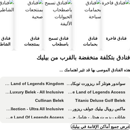
فنادق فاخرة
فنادق
فنادق تسمح
فنادق
فنادق ع
بحمامات
باصطحاب
بمنتجعات
الشاطئ
سباحة
الحيوانات
صحية
الأليفة
نادق بتكلفة منخفضة بالقرب من بيليك
ه الفنادق الموصى بها قد تثير اهتمامك ...
سواندور هوتلز آند ريزورت توبكابي بالاس - شامل جميع الخدمات
The Land of Legends Kingdom
Granada Luxury Belek - All Inclusive
Rixos Premium Belek - The Land of Legends Access
Cullinan Belek
Titanic Deluxe Golf Belek
ماكس رويال بيليك جولف ريزورت - شامل جميع الخدمات
Lara Barut Collection - Ultra All Inclusive
شانادو ريزورت هوتل - شامل جميع الخدمات
Rixos Park Belek - The Land Of Legends Access
Royal Seginus
Kaya Palazzo Golf Resort
ض جميع أماكن الإقامة في بيليك