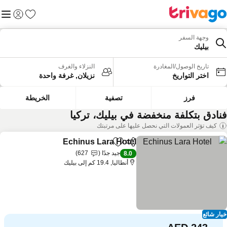
المفضلة
القائم
تسجيل الد
وجهة السفر
بيليك
تاريخ الوصول/المغادرة
النزلاء والغرف
اختر التواريخ
نزيلان, غرفة واحدة
فرز
تصفية
الخريطة
نادق بتكلفة منخفضة في بيليك، تركيا
كيف تؤثر العمولات التي نحصل عليها على مرتبتك
Echinus Lara Hotel
مشاركة
Add to favorites
مشاهدة الأ
جيد جدًا
627
8.0
أنطاليا, 19.4 كم إلى بيليك
ار شائع