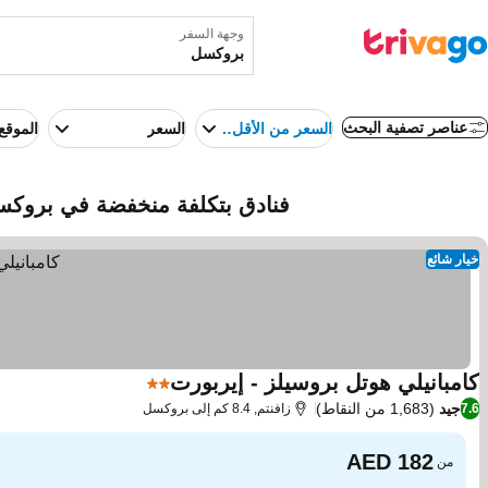
وجهة السفر
عناصر تصفية البحث
السعر من الأقل إلى الأعلى
السعر
الموقع
فنادق بتكلفة منخفضة في بروكسل
خيار شائع
كامبانيلي هوتل بروسيلز - إيربورت
2 عدد النجوم
جيد
(1,683 من النقاط)
7.6
زافنتم, 8.4 كم إلى بروكسل
من