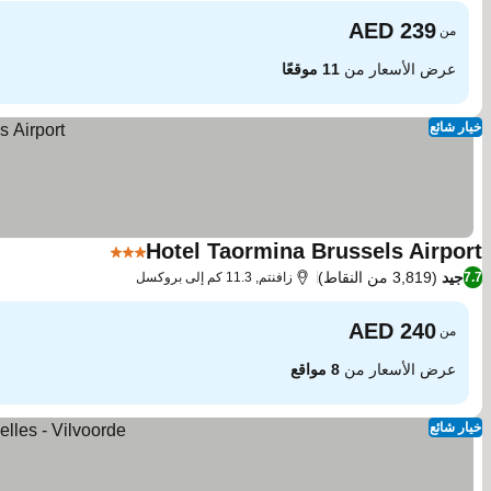
من
عرض الأسعار من
11 موقعًا
خيار شائع
Hotel Taormina Brussels Airport
3 عدد النجوم
جيد
(3,819 من النقاط)
7.7
زافنتم, 11.3 كم إلى بروكسل
من
عرض الأسعار من
8 مواقع
خيار شائع