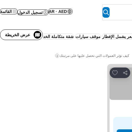
AR · AED
القائمة
تسجيل الدخول
عرض الخريطة
عر يشمل الإفطار
موقف سيارات
شقة متكاملة الخدمات
مسبح
تكييف
واي فا
كيف تؤثر العمولات التي نحصل عليها على مرتبتك
Add to favorites
مشاركة