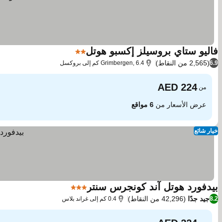
فاليو ستاي بروسيلز إكسبو هوتل
2 عدد النجوم
(2,565 من النقاط)
6.9
Grimbergen, 6.4 كم إلى بروكسل
من
عرض الأسعار من
6 مواقع
خيار شائع
بيدفورد هوتل آند كونجرس سنتر
3 عدد النجوم
جيد جدًا
(42,296 من النقاط)
8.2
0.4 كم إلى غراند بلاس