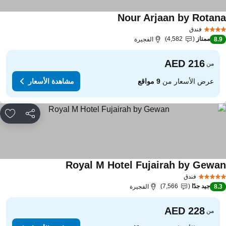
Nour Arjaan by Rotan
فندق
ممتاز
4,582
8.
الفجيرة
من
عرض الأسعار من
9 مواقع
مشاهدة الأسعار
مشاركة
rites
Royal M Hotel Fujairah by Gewa
فندق
جيد جدًا
7,566
8.
الفجيرة
من