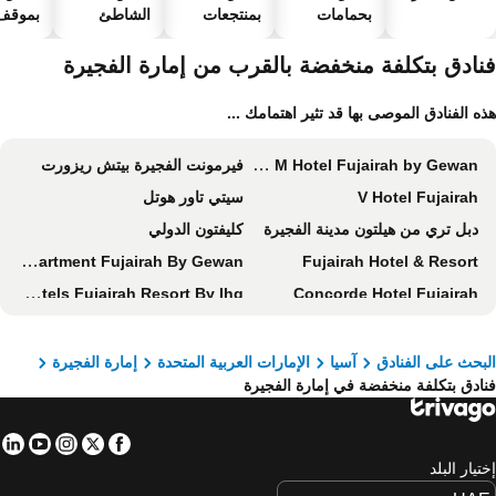
بحمامات
بمنتجعات
الشاطئ
بموقف 
سباحة
صحية
السيارا
نادق بتكلفة منخفضة بالقرب من إمارة الفجيرة
ه الفنادق الموصى بها قد تثير اهتمامك ...
Royal M Hotel Fujairah by Gewan
فيرمونت الفجيرة بيتش ريزورت
V Hotel Fujairah
سيتي تاور هوتل
دبل تري من هيلتون مدينة الفجيرة
كليفتون الدولي
Uptown Hotel Apartment Fujairah By Gewan
Fujairah Hotel & Resort
Intercontinental Hotels Fujairah Resort By Ihg
Concorde Hotel Fujairah
SHH Hotel
Nour Arjaan by Rotana
Fortis Hotel Fujairah
TIME Moonstone Hotel Apartments
بحث على الفنادق
آسيا
الإمارات العربية المتحدة
إمارة الفجيرة
ادق بتكلفة منخفضة في إمارة الفجيرة
هوليداي بيتش ريزورت
City Plaza Hotel
Platinum Coast Hotel Apartments
Mirage Hotel
in
tube
nstagram
Facebook
Twitter
Dream Point Hotel
Mirage Hotel Al Aqah
تيار البلد
Naama Beach Villas & Spa
Boutique Hotel