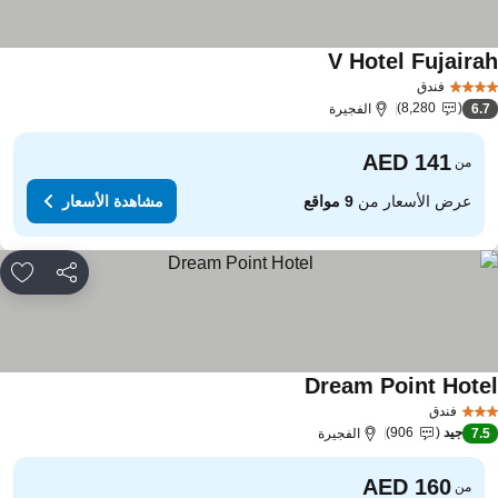
V Hotel Fujaira
فندق
8,280
6.
الفجيرة
من
عرض الأسعار من
9 مواقع
مشاهدة الأسعار
مشاركة
rites
Dream Point Hote
فندق
جيد
906
7.
الفجيرة
من