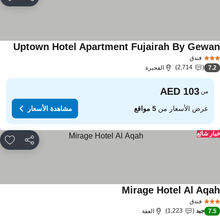
مشاركة
rites
Uptown Hotel Apartment Fujairah By Gewa
فندق
2,714
7.
الفجيرة
من
عرض الأسعار من
5 مواقع
مشاهدة الأسعار
ار شائع
مشاركة
rites
Mirage Hotel Al Aqa
فندق
جيد
1,223
7.
العقة