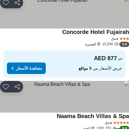
مشاركة
rites
Concorde Hotel Fujaira
فندق
3,234
5.
الفجيرة
من
عرض الأسعار من
5 مواقع
مشاهدة الأسعار
مشاركة
rites
Naama Beach Villas & Sp
فندق
ممتاز
181
9.
العقة