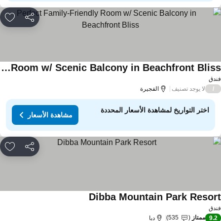
مشاركة
rites
Perfect Family-Friendly Room w/ Scenic Balcony in Beachfront Bliss
دق
لا يوجد تصنيف
/
الفجيرة
اختر التواريخ لمشاهدة الأسعار المحددة
مشاهدة الأسعار
مشاركة
rites
Dibba Mountain Park Resor
دق
ممتاز
535
9.
دبا