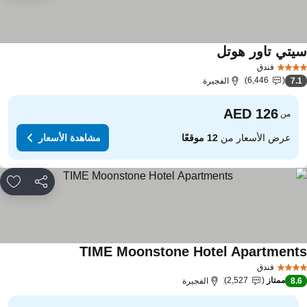
يتي تاور هوتل
فندق
6,446
7.
الفجيرة
من
عرض الأسعار من
12 موقعًا
مشاهدة الأسعار
مشاركة
rites
TIME Moonstone Hotel Apartment
فندق
ممتاز
2,527
8.
الفجيرة