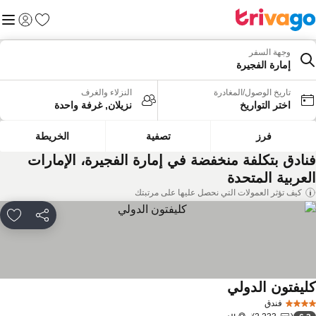
المفضلة
القائم
تسجيل الد
وجهة السفر
إمارة الفجيرة
تاريخ الوصول/المغادرة
النزلاء والغرف
اختر التواريخ
نزيلان, غرفة واحدة
فرز
تصفية
الخريطة
نادق بتكلفة منخفضة في إمارة الفجيرة، الإمارات
لعربية المتحدة
كيف تؤثر العمولات التي نحصل عليها على مرتبتك
مشاركة
rites
ليفتون الدولي
فندق