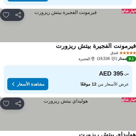
ار شائع
مشاركة
rites
يرمونت الفجيرة بيتش ريزورت
فندق
ممتاز
16,536
9.
الفجيرة
من
عرض الأسعار من
12 موقعًا
مشاهدة الأسعار
ار شائع
مشاركة
rites
وليداي بيتش ريزورت