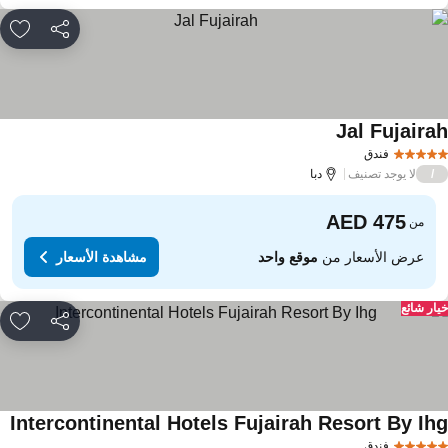
مشاركة
rites
Jal Fujaira
فندق
لا يوجد تصنيف
/
دبا
من
عرض الأسعار من
موقع واحد
مشاهدة الأسعار
ار شائع
مشاركة
rites
Intercontinental Hotels Fujairah Resort By Ih
فندق