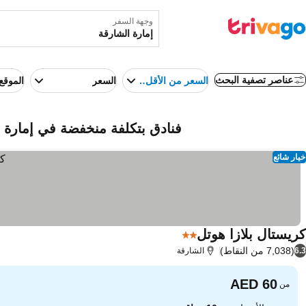
وجهة السفر
عناصر تصفية البحث
السعر من الأقل إلى الأعلى
السعر
الموقع
فنادق بتكلفة منخفضة في إمارة ال
خيار شائع
كريستال بلازا هوتل
2 عدد النجوم
(7,038 من النقاط)
6.3
الشارقة
من