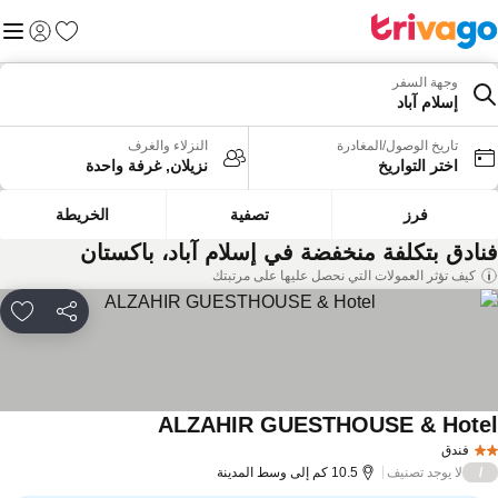
المفضلة
القائم
تسجيل الد
وجهة السفر
إسلام آباد
تاريخ الوصول/المغادرة
النزلاء والغرف
اختر التواريخ
نزيلان, غرفة واحدة
فرز
تصفية
الخريطة
نادق بتكلفة منخفضة في إسلام آباد، باكستان
كيف تؤثر العمولات التي نحصل عليها على مرتبتك
مشاركة
rites
ALZAHIR GUESTHOUSE & Hote
مشاهدة الأسعار
فندق
لا يوجد تصنيف
/
10.5 كم إلى وسط المدينة