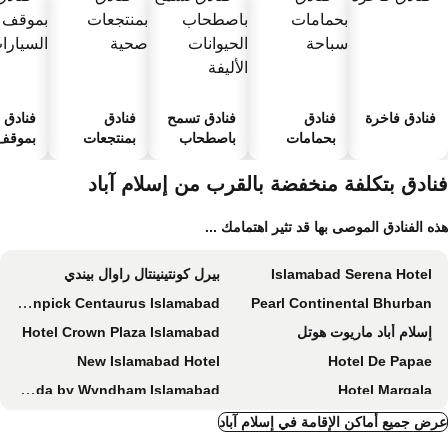
فنادق فاخرة
فنادق
فنادق تسمح
فنادق
فنادق
بحمامات
باصطحاب
بمنتجعات
بموقف 
سباحة
الحيوانات
صحية
السيارا
الأليفة
نادق بتكلفة منخفضة بالقرب من إسلام آباد
ه الفنادق الموصى بها قد تثير اهتمامك ...
Islamabad Serena Hotel
بيرل كونتينينتال راوال بيندي
Movenpick Centaurus Islamabad
Pearl Continental Bhurban
إسلام أباد ماريوت هوتل
Hotel Crown Plaza Islamabad
New Islamabad Hotel
Hotel De Papae
Ramada by Wyndham Islamabad
Hotel Margala
Hotel Crown Palace
Cecil by Pearl Continental
ض جميع أماكن الإقامة في إسلام آباد