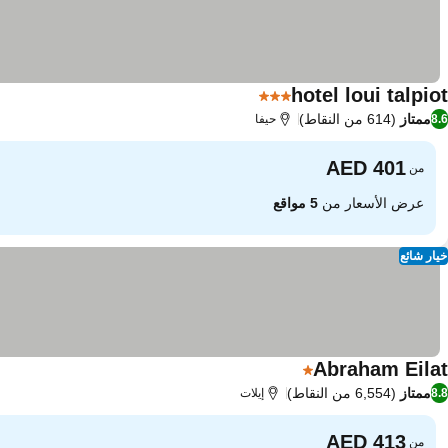
hotel loui talpiot
3 عدد النجوم
ممتاز
(614 من النقاط)
8.6
حيفا
من
عرض الأسعار من
5 مواقع
خيار شائع
Abraham Eilat
1 عدد النجوم
ممتاز
(6,554 من النقاط)
8.8
إيلات
من