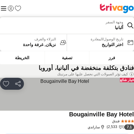
المفضلة
القائم
تسجيل الد
وجهة السفر
ألبانيا
تاريخ الوصول/المغادرة
النزلاء والغرف
اختر التواريخ
نزيلان, غرفة واحدة
فرز
تصفية
الخريطة
نادق بتكلفة منخفضة في ألبانيا، أوروبا
كيف تؤثر العمولات التي نحصل عليها على مرتبتك
ار شائع
مشاركة
rites
Bougainville Bay Hote
فندق
2,533
7.
ساراندي