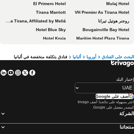
El Primero Hotel
Mulaj Hotel
Tirana Marriott
VH Premier As Tirana Hotel
روجنر هوتيل تيرانا
Hotel Elisa Tirana, Affiliated by Meliá
Hotel Blue Sky
Bougainville Bay Hotel
Hotel Kruja
Maritim Hotel Plaza Tirana
Hotel Vlora Priam, Affiliated by Meliá
Duka Hotel
Flower Hotels & Resorts
تيرانا إنترناشونال هوتل آند كونفرنس سنتر
بحث على الفنادق
أوروبا
ألبانيا
فنادق بتكلفة منخفضة في ألبانيا
Mak Albania Hotel
Hotel Iliria
in
tube
nstagram
Facebook
Twitter
mk hotel tirana
Blue Boutique Hotel
تيار البلد
Hotel Adriatik Ksamil
San Angelo Luxury Resort & Spa - Adults Only
ArtNest Luxury Hotel & Suites
Green Coast Hotel MGallery Collection
أضف على Google
VM Resort & SPA
Hotel Majestic
اعثر بسهولة على نتائجنا: أضف trivago
صدر مفضل على Google.
Crowne Plaza Durres By Ihg
Hotel Miramare
لشركة
Eden Hotel
Inada Hotel Ksamil
Hotel Artur
Si Hotel
تجاتنا
Vila Belvedere
بست ويسترن بريمير أرك هوتل