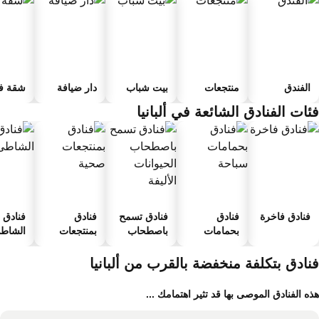
الفندق
منتجعات
بيت شباب
دار ضيافة
شقة فند
ئات الفنادق الشائعة في ألبانيا
فنادق فاخرة
فنادق
فنادق تسمح
فنادق
فنادق ع
بحمامات
باصطحاب
بمنتجعات
الشاطئ
سباحة
الحيوانات
صحية
الأليفة
نادق بتكلفة منخفضة بالقرب من ألبانيا
ه الفنادق الموصى بها قد تثير اهتمامك ...