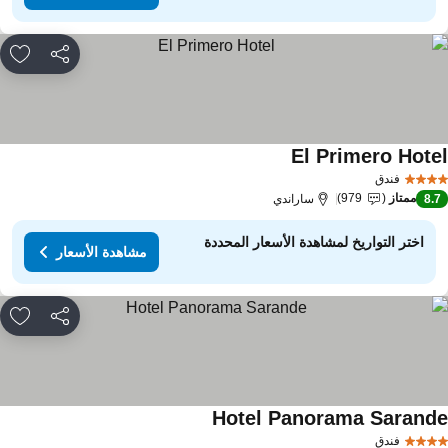
مشاركة
rites
El Primero Hote
فندق
ممتاز
979
8.
ساراندي
اختر التواريخ لمشاهدة الأسعار المحددة
مشاهدة الأسعار
مشاركة
rites
Hotel Panorama Sarand
فندق