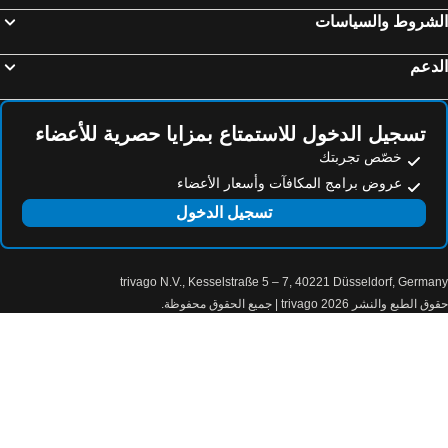
لشروط والسياسات
Xheko Imperial Luxury Hotel & SPA
Hotel Vila Kalcuni Sarande
Hotel Berati
Granda Hotel
دعم
Karos Hotel Llaman
Hotel Grand & Spa Tirana
Hotel Town House
Hilton Garden Inn Tirana
تسجيل الدخول للاستمتاع بمزايا حصرية للأعضاء
Troci Hotel
Azure Inn Hotel
خصّص تجربتك
Diol Hotel Ksamil
Hotel Pandora Residence
عروض برامج المكافآت وأسعار الأعضاء
Hotel 3A
Hotel Brilant Saranda
تسجيل الدخول
ADMIRO Hotel
Hotel Vila e Arte City Center
Elite Palace
Hotel Sunway
trivago N.V., Kesselstraße 5 – 7, 40221 Düsseldorf, Germa
Hotel Baron
Univers Resort
الطبع والنشر 2026 trivago | جميع الحقوق محفوظة.
Olivar Hotel Tirana
Jata Hotel
Sibb Hotel
Hotel Deja
Iliria Boutique Hotel
New W Hotel
Mak Albania Hotel
Radisson Collection Morina Hotel, Tirana
MonarC Hotel
Hotel Haxhiu