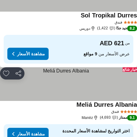
Sol Tropikal Durre
فندق
جيد جدًا
1,422
8.
دوريس
من
عرض الأسعار من
9 مواقع
مشاهدة الأسعار
ار شائع
مشاركة
rites
Meliá Durres Albani
فندق
ممتاز
4,693
Manëz
9.
اختر التواريخ لمشاهدة الأسعار المحددة
مشاهدة الأسعار