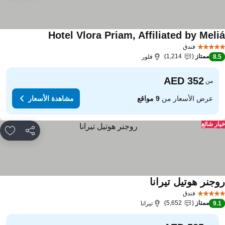
Hotel Vlora Priam, Affiliated by Meli
فندق
ممتاز
1,214
8.
فلور
من
عرض الأسعار من
9 مواقع
مشاهدة الأسعار
ار شائع
مشاركة
rites
وجنر هوتيل تيرانا
فندق
ممتاز
5,652
9.
تيرانا