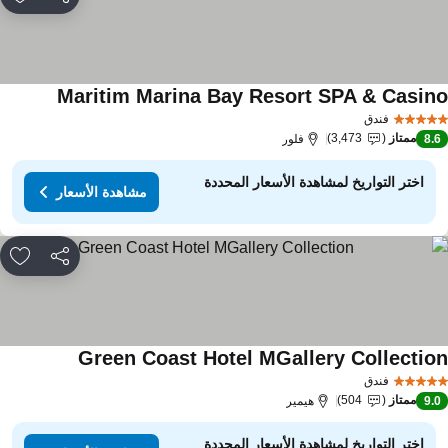
مشاركة
rites
Maritim Marina Bay Resort SPA & Casin
فندق
ممتاز
3,473
8.
فلور
اختر التواريخ لمشاهدة الأسعار المحددة
مشاهدة الأسعار
مشاركة
rites
Green Coast Hotel MGallery Collectio
فندق
ممتاز
504
9.
هيمير
اختر التواريخ لمشاهدة الأسعار المحددة