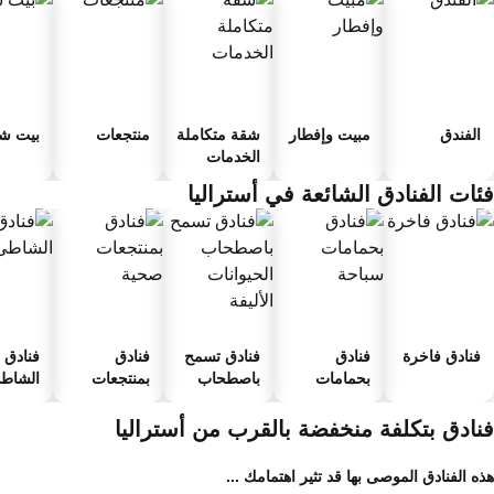
الفندق
مبيت وإفطار
شقة متكاملة
منتجعات
بيت شب
الخدمات
ئات الفنادق الشائعة في أستراليا
فنادق فاخرة
فنادق
فنادق تسمح
فنادق
فنادق ع
بحمامات
باصطحاب
بمنتجعات
الشاطئ
سباحة
الحيوانات
صحية
الأليفة
نادق بتكلفة منخفضة بالقرب من أستراليا
ه الفنادق الموصى بها قد تثير اهتمامك ...