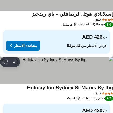
سبلانادي هوتل فريمانتلي - باي ريدجيز
مشاهدة الأسعار
فندق
جيد جدًا
14,394
8.
فريمانتل
من
عرض الأسعار من
13 موقعًا
مشاهدة الأسعار
مشاركة
rites
Holiday Inn Sydney St Marys By Ih
مشاهدة الأسعار
فندق
ممتاز
2,696
Penrith
9.
من