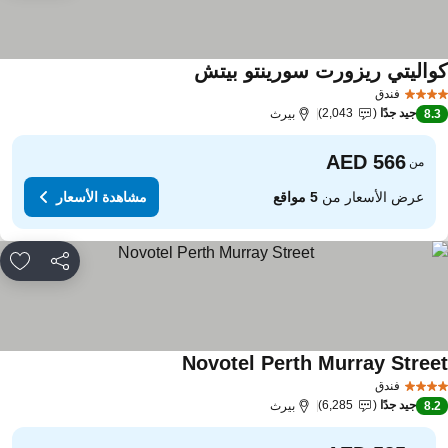
واليتي ريزورت سورينتو بيتش
مشاهدة الأسعار
فندق
جيد جدًا
2,043
8.
بيرث
من
عرض الأسعار من
5 مواقع
مشاهدة الأسعار
مشاركة
rites
Novotel Perth Murray Stree
مشاهدة الأسعار
فندق
جيد جدًا
6,285
8.
بيرث