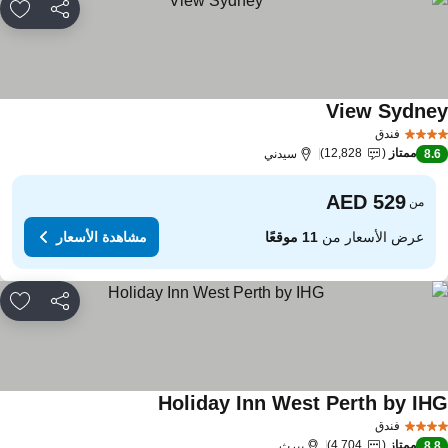
مشاركة
rites
View Sydne
مشاهدة الأسعار
فندق
ممتاز
12,828
8.
سيدني
من
عرض الأسعار من
11 موقعًا
مشاهدة الأسعار
مشاركة
rites
Holiday Inn West Perth by IH
مشاهدة الأسعار
فندق
ممتاز
4,704
8.
بيرث