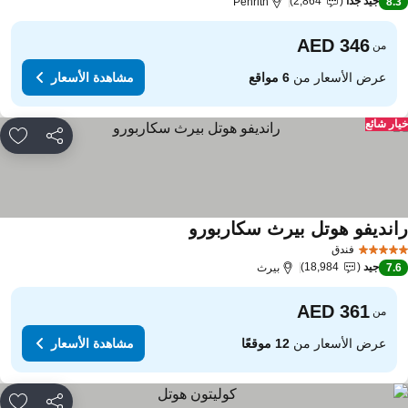
جيد جدًا
2,864
Penrith
8.
من
عرض الأسعار من
6 مواقع
مشاهدة الأسعار
ار شائع
مشاركة
rites
انديفو هوتل بيرث سكاربورو
مشاهدة الأسعار
فندق
جيد
18,984
7.
بيرث
من
عرض الأسعار من
12 موقعًا
مشاهدة الأسعار