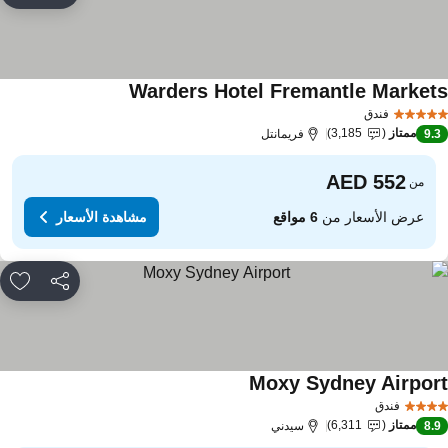
Warders Hotel Fremantle Market
مشاهدة الأسعار
فندق
ممتاز
3,185
9.
فريمانتل
من
عرض الأسعار من
6 مواقع
مشاهدة الأسعار
مشاركة
rites
Moxy Sydney Airpor
مشاهدة الأسعار
فندق
ممتاز
6,311
8.
سيدني