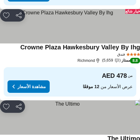
ار شائع
مشاركة
rites
Crowne Plaza Hawkesbury Valley By Ih
مشاهدة الأس
فندق
ممتاز
5,659
Richmond
8.
من
عرض الأسعار من
12 موقعًا
مشاهدة الأسعار
مشاركة
rites
The Ultim