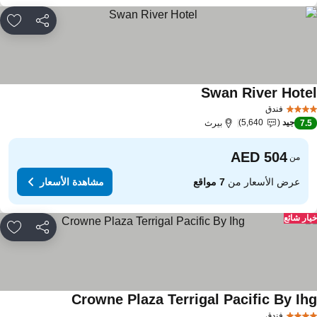
مشاركة
rites
Swan River Hote
مشاهدة الأسعار
فندق
جيد
5,640
7.
بيرث
من
عرض الأسعار من
7 مواقع
مشاهدة الأسعار
ار شائع
مشاركة
rites
Crowne Plaza Terrigal Pacific By Ih
مشاهدة الأسعار
فندق