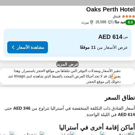
Oaks Perth Hote
مشاهدة الأسعار
فندق
جيد جدًا
9,588
8.
بيرث
من
عرض الأسعار من
11 موقعًا
مشاهدة الأسعار
عرض المزيد
تتغير الأسعار ومعدلات التوفر التي نتلقاها من مواقع الحجز باستمرار. وهذا
يعني أنك قد لا تجد أحيانًا العرض المحدد بالضبط الذي شاهدته لدى trivago عند
دخولك إلى موقع الحجز.
طاق السعر
عار الفنادق ذات التكلفة المنخفضة في أستراليا تتراوح من
حتى
في الليلة الواحدة.
ماكن إقامة أخرى في أستراليا