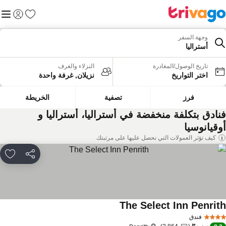
المفضلة
القائم
تسجيل الد
وجهة السفر
أستراليا
تاريخ الوصول/المغادرة
النزلاء والغرف
اختر التواريخ
نزيلان, غرفة واحدة
فرز
تصفية
الخريطة
نادق بتكلفة منخفضة في أستراليا، أستراليا و
وقيانوسيا
كيف تؤثر العمولات التي نحصل عليها على مرتبتك
مشاركة
rites
The Select Inn Penrit
مشاهدة الأسعار
فندق