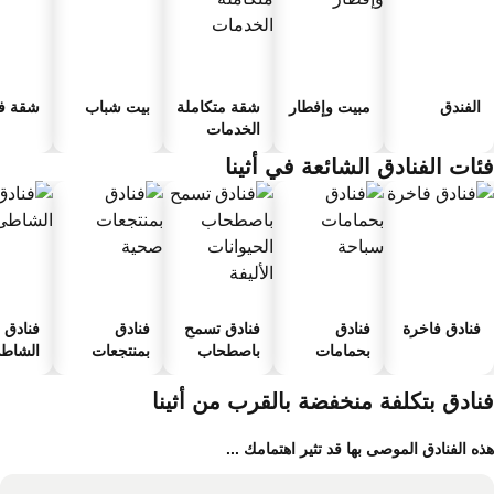
الفندق
مبيت وإفطار
شقة متكاملة
بيت شباب
شقة فند
الخدمات
ئات الفنادق الشائعة في أثينا
فنادق فاخرة
فنادق
فنادق تسمح
فنادق
فنادق ع
بحمامات
باصطحاب
بمنتجعات
الشاطئ
سباحة
الحيوانات
صحية
الأليفة
نادق بتكلفة منخفضة بالقرب من أثينا
ه الفنادق الموصى بها قد تثير اهتمامك ...