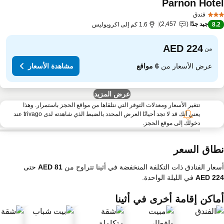
Parnon Hote
مشاهدة الأسعار
فندق
جيد جدًا
2,457
8.
1.6 كم إلى اكروبوليس
من
عرض الأسعار من
6 مواقع
مشاهدة الأسعار
عرض المزيد
تتغير الأسعار ومعدلات التوفر التي نتلقاها من مواقع الحجز باستمرار. وهذا
يعني أنك قد لا تجد أحيانًا العرض المحدد بالضبط الذي شاهدته لدى trivago عند
دخولك إلى موقع الحجز.
طاق السعر
عار الفنادق ذات التكلفة المنخفضة في أثينا تتراوح من
حتى
في الليلة الواحدة.
ماكن إقامة أخرى في أثينا