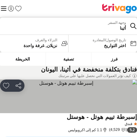
المفضلة
القائم
تسجيل الد
وجهة السفر
أثينا
تاريخ الوصول/المغادرة
النزلاء والغرف
اختر التواريخ
نزيلان, غرفة واحدة
فرز
تصفية
الخريطة
نادق بتكلفة منخفضة في أثينا، اليونان
كيف تؤثر العمولات التي نحصل عليها على مرتبتك
مشاركة
rites
سبرطة تييم هوتل - هوستل
مشاهدة الأسعار
فندق
4,529
5.
1.1 كم إلى اكروبوليس