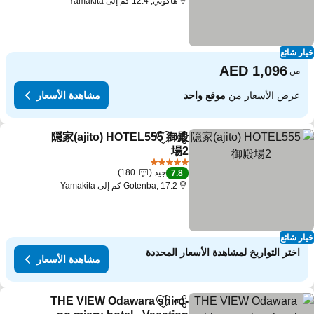
هاكوني, 12.4 كم إلى Yamakita
ار شائع
من
عرض الأسعار من
موقع واحد
مشاهدة الأسعار
隠家(ajito) HOTEL555 御殿
مشاركة
Add to favorites
場2
مشاهدة الأسعار
5 عدد النجوم
جيد
180
7.8
Gotenba, 17.2 كم إلى Yamakita
ار شائع
اختر التواريخ لمشاهدة الأسعار المحددة
مشاهدة الأسعار
THE VIEW Odawara shiro-
مشاركة
Add to favorites