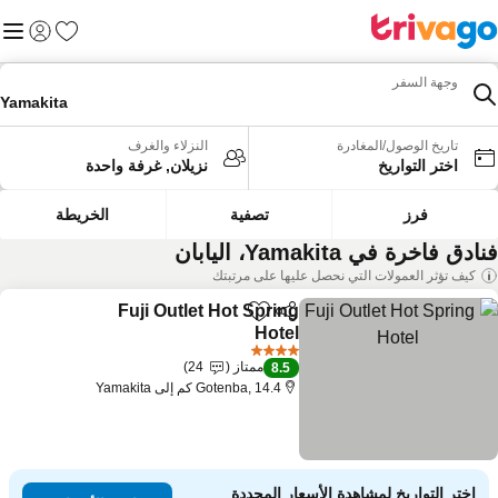
المفضلة
القائم
تسجيل الد
وجهة السفر
Yamakita
تاريخ الوصول/المغادرة
النزلاء والغرف
اختر التواريخ
نزيلان, غرفة واحدة
فرز
تصفية
الخريطة
ادق فاخرة في Yamakita، اليابان
كيف تؤثر العمولات التي نحصل عليها على مرتبتك
Fuji Outlet Hot Spring
مشاركة
Add to favorites
Hotel
مشاهدة الأسعار
4 عدد النجوم
ممتاز
24
8.5
Gotenba, 14.4 كم إلى Yamakita
اختر التواريخ لمشاهدة الأسعار المحددة