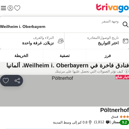
المفضلة
القائم
تسجيل الد
وجهة السفر
Weilheim i. Oberbayern
تاريخ الوصول/المغادرة
النزلاء والغرف
اختر التواريخ
نزيلان, غرفة واحدة
فرز
تصفية
الخريطة
دق فاخرة في Weilheim i. Oberbayern، ألمانيا
كيف تؤثر العمولات التي نحصل عليها على مرتبتك
ار شائع
مشاركة
rites
Pöltnerho
فندق
ممتاز
1,812
9.
0.8 كم إلى وسط المدينة