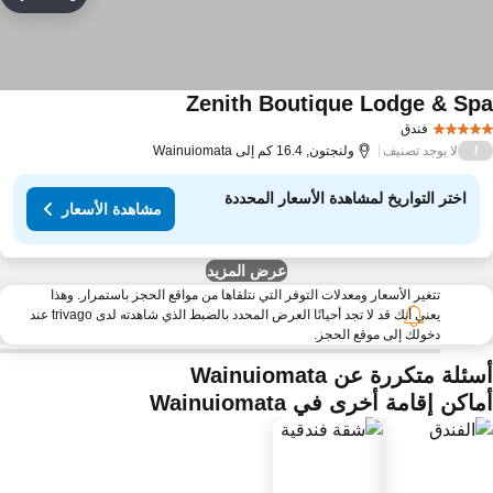
مشاركة
rites
Zenith Boutique Lodge & Sp
مشاهدة الأسعار
فندق
لا يوجد تصنيف
/
ولنجتون, 16.4 كم إلى Wainuiomata
اختر التواريخ لمشاهدة الأسعار المحددة
مشاهدة الأسعار
عرض المزيد
تتغير الأسعار ومعدلات التوفر التي نتلقاها من مواقع الحجز باستمرار. وهذا
يعني أنك قد لا تجد أحيانًا العرض المحدد بالضبط الذي شاهدته لدى trivago عند
دخولك إلى موقع الحجز.
ئلة متكررة عن Wainuiomata
اكن إقامة أخرى في Wainuiomata