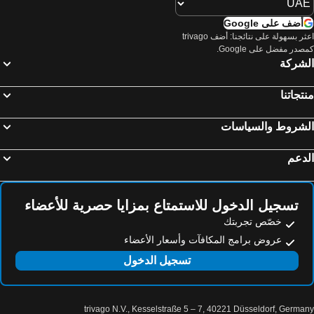
أضف على Google
اعثر بسهولة على نتائجنا: أضف trivago
صدر مفضل على Google.
لشركة
تجاتنا
لشروط والسياسات
دعم
تسجيل الدخول للاستمتاع بمزايا حصرية للأعضاء
خصّص تجربتك
عروض برامج المكافآت وأسعار الأعضاء
تسجيل الدخول
trivago N.V., Kesselstraße 5 – 7, 40221 Düsseldorf, Germa