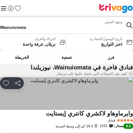
المفضلة
القائم
تسجيل الد
وجهة السفر
Wainuiomata
تاريخ الوصول/المغادرة
النزلاء والغرف
اختر التواريخ
نزيلان, غرفة واحدة
فرز
تصفية
الخريطة
دق فاخرة في Wainuiomata، نيوزيلندا
كيف تؤثر العمولات التي نحصل عليها على مرتبتك
مشاركة
rites
ايرماوهاو لاكشري كانتري إيستايت
مشاهدة الأسعار
فندق
ممتاز
341
9.
16.4 كم إلى وسط المدينة