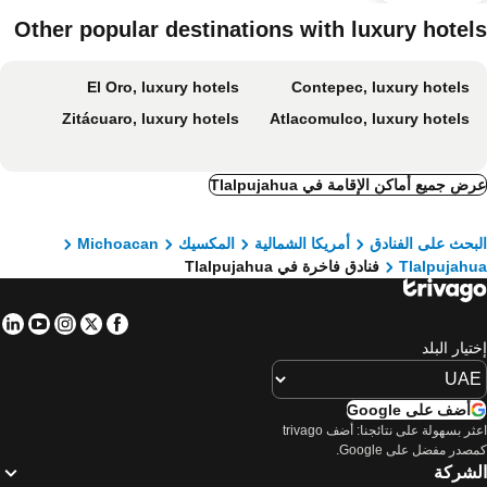
Other popular destinations with luxury hotel
El Oro, luxury hotels
Contepec, luxury hotels
Zitácuaro, luxury hotels
Atlacomulco, luxury hotels
ض جميع أماكن الإقامة في Tlalpujahua
بحث على الفنادق
أمريكا الشمالية
المكسيك
Michoacan
Tlalpujah
فنادق فاخرة في Tlalpujahua
in
tube
nstagram
Facebook
Twitter
تيار البلد
أضف على Google
اعثر بسهولة على نتائجنا: أضف trivago
صدر مفضل على Google.
لشركة