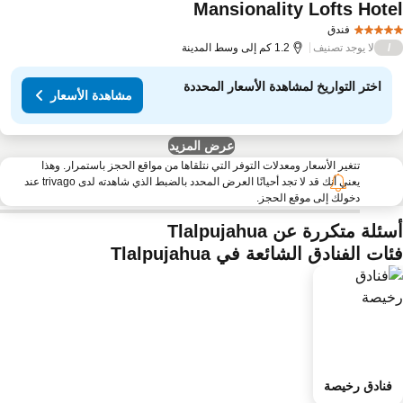
Mansionality Lofts Hote
فندق
لا يوجد تصنيف
/
1.2 كم إلى وسط المدينة
اختر التواريخ لمشاهدة الأسعار المحددة
مشاهدة الأسعار
عرض المزيد
تتغير الأسعار ومعدلات التوفر التي نتلقاها من مواقع الحجز باستمرار. وهذا
يعني أنك قد لا تجد أحيانًا العرض المحدد بالضبط الذي شاهدته لدى trivago عند
دخولك إلى موقع الحجز.
ئلة متكررة عن Tlalpujahua
ات الفنادق الشائعة في Tlalpujahua
فنادق رخيصة