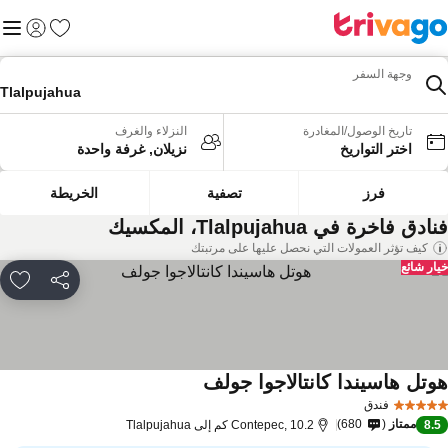
المفضلة
القائم
تسجيل الد
وجهة السفر
Tlalpujahua
تاريخ الوصول/المغادرة
النزلاء والغرف
اختر التواريخ
نزيلان, غرفة واحدة
فرز
تصفية
الخريطة
ادق فاخرة في Tlalpujahua، المكسيك
كيف تؤثر العمولات التي نحصل عليها على مرتبتك
ار شائع
مشاركة
rites
وتل هاسيندا كانتالاجوا جولف
فندق
ممتاز
680
8.
Contepec, 10.2 كم إلى Tlalpujahua