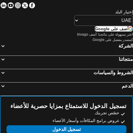
in
tube
nstagram
Facebook
Twitter
تيار البلد
أضف على Google
اعثر بسهولة على نتائجنا: أضف trivago
صدر مفضل على Google.
لشركة
تجاتنا
لشروط والسياسات
دعم
تسجيل الدخول للاستمتاع بمزايا حصرية للأعضاء
خصّص تجربتك
عروض برامج المكافآت وأسعار الأعضاء
تسجيل الدخول