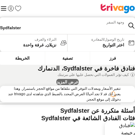
المفضلة
القائم
تسجيل الد
وجهة السفر
Sydfalster
تاريخ الوصول/المغادرة
النزلاء والغرف
اختر التواريخ
نزيلان, غرفة واحدة
فرز
تصفية
الخريطة
ادق فاخرة في Sydfalster، الدنمارك
كيف تؤثر العمولات التي نحصل عليها على مرتبتك
عرض المزيد
تتغير الأسعار ومعدلات التوفر التي نتلقاها من مواقع الحجز باستمرار. وهذا
يعني أنك قد لا تجد أحيانًا العرض المحدد بالضبط الذي شاهدته لدى trivago عند
دخولك إلى موقع الحجز.
ئلة متكررة عن Sydfalster
ات الفنادق الشائعة في Sydfalster