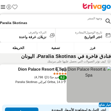
المفضلة
القائم
تسجيل الد
وجهة السفر
Paralia Skotinas
تاريخ الوصول/المغادرة
النزلاء والغرف
اختر التواريخ
نزيلان, غرفة واحدة
فرز
تصفية
الخريطة
دق فاخرة في Paralia Skotinas، اليونان
كيف تؤثر العمولات التي نحصل عليها على مرتبتك
Dion Palace Resort & Spa
مشاركة
Add to favorites
5 عدد النجوم
جيد جدًا
4,798
8.2
Gritsa, 14.3 كم إلى Paralia Skotinas
ار شائع
اختر التواريخ لمشاهدة الأسعار المحددة