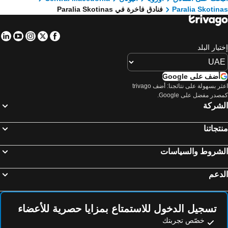
Paralia Skotin
فنادق فاخرة في Paralia Skotinas
in
tube
nstagram
Facebook
Twitter
تيار البلد
أضف على Google
اعثر بسهولة على نتائجنا: أضف trivago
صدر مفضل على Google.
لشركة
تجاتنا
لشروط والسياسات
دعم
تسجيل الدخول للاستمتاع بمزايا حصرية للأعضاء
خصّص تجربتك