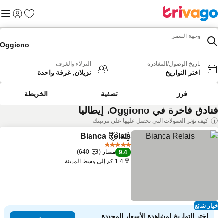
المفضلة
القائم
تسجيل الد
وجهة السفر
Oggiono
تاريخ الوصول/المغادرة
النزلاء والغرف
اختر التواريخ
نزيلان, غرفة واحدة
فرز
تصفية
الخريطة
ادق فاخرة في Oggiono، إيطاليا
كيف تؤثر العمولات التي نحصل عليها على مرتبتك
Bianca Relais
مشاركة
Add to favorites
5 عدد النجوم
ممتاز
640
9.4
1.4 كم إلى وسط المدينة
ار شائع
اختر التواريخ لمشاهدة الأسعار المحددة