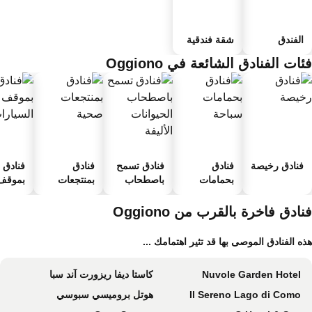
الفندق
شقة فندقية
ات الفنادق الشائعة في Oggiono
فنادق رخيصة
فنادق
فنادق تسمح
فنادق
فنادق
بحمامات
باصطحاب
بمنتجعات
بموقف 
سباحة
الحيوانات
صحية
السيارا
الأليفة
ادق فاخرة بالقرب من Oggiono
ه الفنادق الموصى بها قد تثير اهتمامك ...
Nuvole Garden Hotel
كاستا ديفا ريزورت آند سبا
Il Sereno Lago di Como
هوتل بروميسي سبوسي