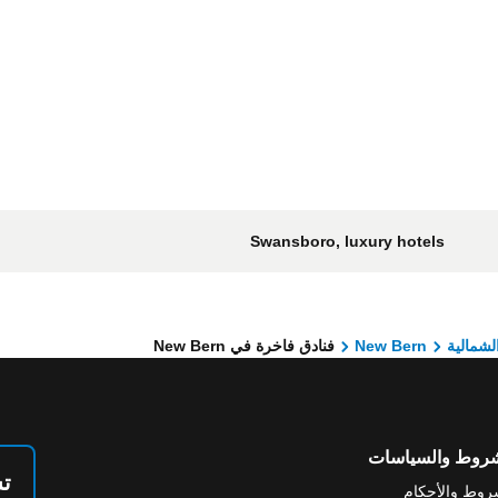
Swansboro, luxury hotels
الشمالية
New Bern
فنادق فاخرة في New Bern
شروط والسياسات
تس
روط والأحكام