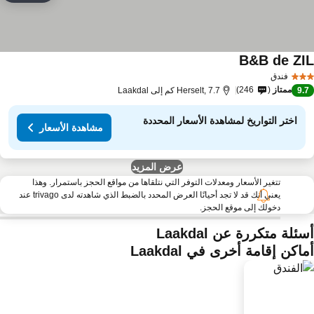
B&B de ZI
مشاهدة الأسعار
فندق
ممتاز
246
9.
Herselt, 7.7 كم إلى Laakdal
اختر التواريخ لمشاهدة الأسعار المحددة
مشاهدة الأسعار
عرض المزيد
تتغير الأسعار ومعدلات التوفر التي نتلقاها من مواقع الحجز باستمرار. وهذا
يعني أنك قد لا تجد أحيانًا العرض المحدد بالضبط الذي شاهدته لدى trivago عند
دخولك إلى موقع الحجز.
ئلة متكررة عن Laakdal
اكن إقامة أخرى في Laakdal