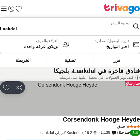
المفضلة
القائم
تسجيل الد
وجهة السفر
Laakdal
تاريخ الوصول/المغادرة
النزلاء والغرف
اختر التواريخ
نزيلان, غرفة واحدة
فرز
تصفية
الخريطة
ادق فاخرة في Laakdal، بلجيكا
كيف تؤثر العمولات التي نحصل عليها على مرتبتك
ار شائع
مشاركة
rites
Corsendonk Hooge Heyd
مشاهدة الأسعار
فندق
جيد جدًا
1,139
8.
Kasterlee, 16.2 كم إلى Laakdal