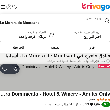
المفضلة
القائم
تسجيل الد
وجهة السفر
La Morera de Montsant
تاريخ الوصول/المغادرة
النزلاء والغرف
اختر التواريخ
نزيلان, غرفة واحدة
فرز
تصفية
الخريطة
دق فاخرة في La Morera de Montsant، أسبانيا
كيف تؤثر العمولات التي نحصل عليها على مرتبتك
ار شائع
مشاركة
rites
Terra Dominicata - Hotel & Winery - Adults Only
فندق
ممتاز
1,699
9.
4.4 كم إلى وسط المدينة