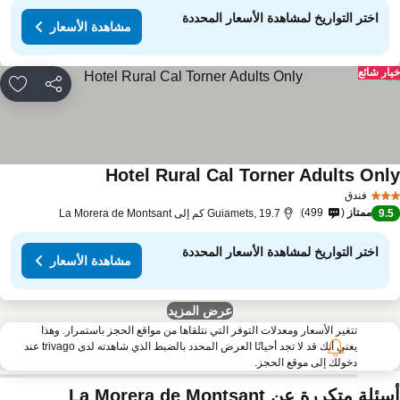
اختر التواريخ لمشاهدة الأسعار المحددة
مشاهدة الأسعار
ار شائع
مشاركة
rites
Hotel Rural Cal Torner Adults Onl
فندق
ممتاز
499
9.
Guiamets, 19.7 كم إلى La Morera de Montsant
اختر التواريخ لمشاهدة الأسعار المحددة
مشاهدة الأسعار
عرض المزيد
تتغير الأسعار ومعدلات التوفر التي نتلقاها من مواقع الحجز باستمرار. وهذا
يعني أنك قد لا تجد أحيانًا العرض المحدد بالضبط الذي شاهدته لدى trivago عند
دخولك إلى موقع الحجز.
ئلة متكررة عن La Morera de Montsant