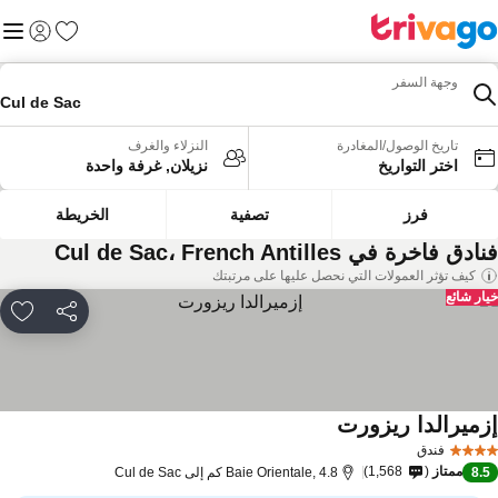
المفضلة
القائم
تسجيل الد
وجهة السفر
Cul de Sac
تاريخ الوصول/المغادرة
النزلاء والغرف
اختر التواريخ
نزيلان, غرفة واحدة
فرز
تصفية
الخريطة
دق فاخرة في Cul de Sac، French Antilles
كيف تؤثر العمولات التي نحصل عليها على مرتبتك
ار شائع
مشاركة
rites
زميرالدا ريزورت
فندق
ممتاز
1,568
8.
Baie Orientale, 4.8 كم إلى Cul de Sac