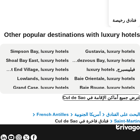
فنادق رخيصة
Other popular destinations with luxury hotel
Simpson Bay, luxury hotels
Gustavia, luxury hotels
Shoal Bay East, luxury hotels
Rendezvous Bay, luxury hotels
فيليبسبرج, luxury hotels
West End Village, luxury hotels
Lowlands, luxury hotels
Baie Orientale, luxury hotels
Grand Case, luxury hotels
Baie Rouge, luxury hotels
Mead's Bay, luxury hotels
George Hill, luxury hotels
ض جميع أماكن الإقامة في Cul de Sac
Cole Bay, luxury hotels
Marigot, luxury hotels
بحث على الفنادق
أمريكا الجنوبية
French Antilles
Toiny, luxury hotels
Anse Marcel, luxury hotels
Saint-Mart
فنادق فاخرة في Cul de Sac
Blowing Point, luxury hotels
Oyster Pond, luxury hotels
Oyster Pond, luxury hotels
The Valley, luxury hotels
in
tube
nstagram
Facebook
Twitter