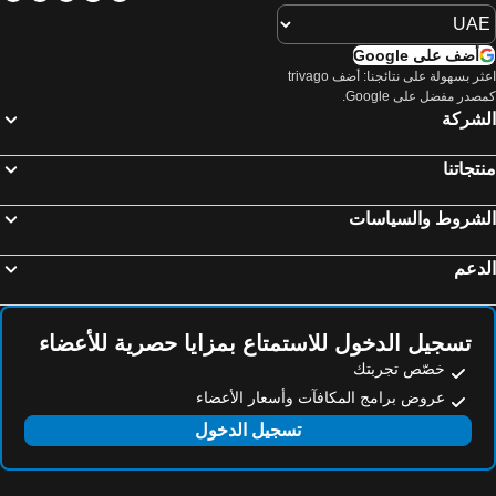
Marigot, luxury hotels
Sandy Ground Village, luxury hotels
أضف على Google
اعثر بسهولة على نتائجنا: أضف trivago
صدر مفضل على Google.
لشركة
تجاتنا
لشروط والسياسات
دعم
تسجيل الدخول للاستمتاع بمزايا حصرية للأعضاء
خصّص تجربتك
عروض برامج المكافآت وأسعار الأعضاء
تسجيل الدخول