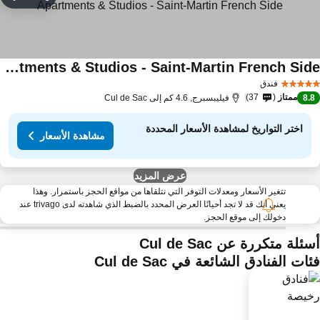
مشاركة
rites
Official page "Residence Bleu Marine" - Sea View Apartments & Studios - Saint-Martin French Side
فندق
ممتاز
37
8.
فيليبسبرج, 4.6 كم إلى Cul de Sac
اختر التواريخ لمشاهدة الأسعار المحددة
مشاهدة الأسعار
عرض المزيد
تتغير الأسعار ومعدلات التوفر التي نتلقاها من مواقع الحجز باستمرار. وهذا
يعني أنك قد لا تجد أحيانًا العرض المحدد بالضبط الذي شاهدته لدى trivago عند
دخولك إلى موقع الحجز.
ئلة متكررة عن Cul de Sac
ات الفنادق الشائعة في Cul de Sac