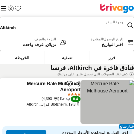
المفضلة
القائم
تسجيل الد
وجهة السفر
Altkirch
تاريخ الوصول/المغادرة
النزلاء والغرف
اختر التواريخ
نزيلان, غرفة واحدة
فرز
تصفية
الخريطة
ادق فاخرة في Altkirch، فرنسا
كيف تؤثر العمولات التي نحصل عليها على مرتبتك
Mercure Bale Mulhouse
مشاركة
Add to favorites
Aeroport
مشاهدة الأسعار
4 عدد النجوم
جيد جدًا
4,393
8.4
Blotzheim, 19.8 كم إلى Altkirch
ار شائع
اختر التواريخ لمشاهدة الأسعار المحددة