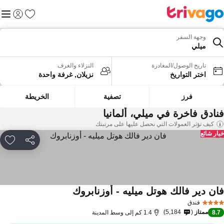
المفضلة
القائم
تسجيل الد
وجهة السفر
ميلي
تاريخ الوصول/المغادرة
النزلاء والغرف
اختر التواريخ
نزيلان, غرفة واحدة
فرز
تصفية
الخريطة
نادق فاخرة في ميلي، ألمانيا
كيف تؤثر العمولات التي نحصل عليها على مرتبتك
ار شائع
مشاركة
rites
ان دير فالك هوتل ميليه - أوزنابروك
فندق
ممتاز
5,184
8.
1.4 كم إلى وسط المدينة