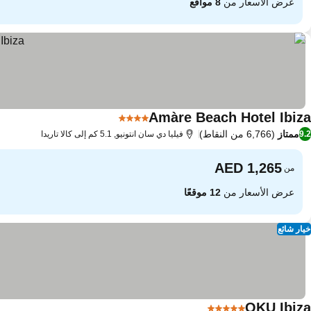
عرض الأسعار من
8 مواقع
Amàre Beach Hotel Ibiza
4 عدد النجوم
ممتاز
(6,766 من النقاط)
9.2
فيليا دي سان انتونيو, 5.1 كم إلى كالا تاريدا
من
عرض الأسعار من
12 موقعًا
خيار شائع
OKU Ibiza