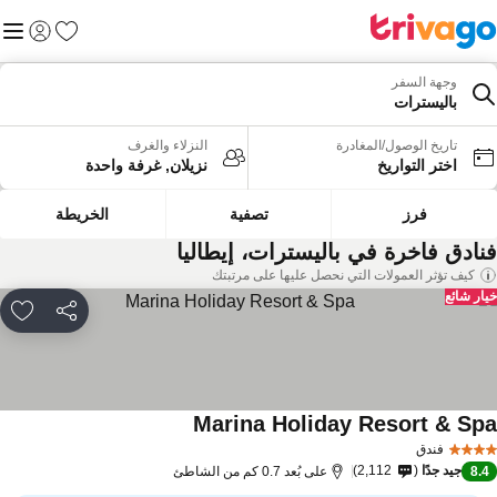
المفضلة
القائم
تسجيل الد
وجهة السفر
باليسترات
تاريخ الوصول/المغادرة
النزلاء والغرف
اختر التواريخ
نزيلان, غرفة واحدة
فرز
تصفية
الخريطة
نادق فاخرة في باليسترات، إيطاليا
كيف تؤثر العمولات التي نحصل عليها على مرتبتك
ار شائع
مشاركة
rites
Marina Holiday Resort & Sp
فندق
جيد جدًا
2,112
8.
على بُعد 0.7 كم من الشاطئ