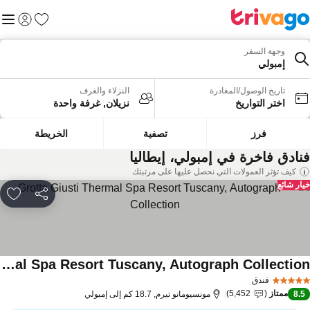
المفضلة
القائم
تسجيل الد
وجهة السفر
إمبولي
تاريخ الوصول/المغادرة
النزلاء والغرف
اختر التواريخ
نزيلان, غرفة واحدة
فرز
تصفية
الخريطة
نادق فاخرة في إمبولي، إيطاليا
كيف تؤثر العمولات التي نحصل عليها على مرتبتك
ار شائع
مشاركة
rites
Grotta Giusti Thermal Spa Resort Tuscany, Autograph Collection
اهدة الأسعار
فندق
ممتاز
5,452
8.
مونسيومانو تيرم, 18.7 كم إلى إمبولي