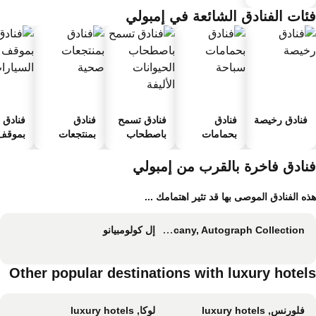
ئات الفنادق الشائعة في إمبولي
فنادق رخيصة
فنادق
فنادق تسمح
فنادق
فنادق
بحمامات
باصطحاب
بمنتجعات
بموقف 
سباحة
الحيوانات
صحية
السيارا
الأليفة
نادق فاخرة بالقرب من إمبولي
ه الفنادق الموصى بها قد تثير اهتمامك ...
Grotta Giusti Thermal Spa Resort Tuscany, Autograph Collection
إل كولومبيانو
Other popular destinations with luxury hotel
فلورنس, luxury hotels
لوكا, luxury hotels