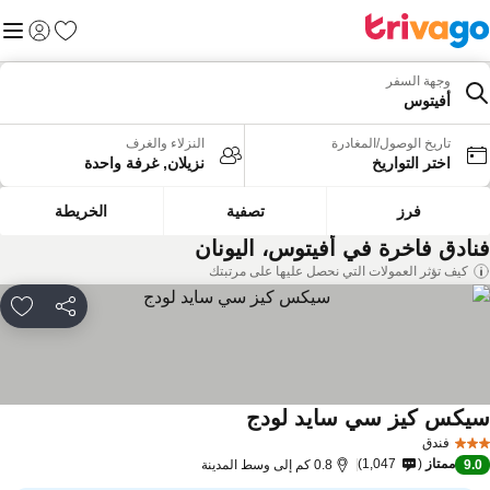
المفضلة
القائم
تسجيل الد
وجهة السفر
أفيتوس
تاريخ الوصول/المغادرة
النزلاء والغرف
اختر التواريخ
نزيلان, غرفة واحدة
فرز
تصفية
الخريطة
نادق فاخرة في أفيتوس، اليونان
كيف تؤثر العمولات التي نحصل عليها على مرتبتك
مشاركة
rites
يكس كيز سي سايد لودج
مشاهدة الأسعار
فندق
ممتاز
1,047
9.
0.8 كم إلى وسط المدينة