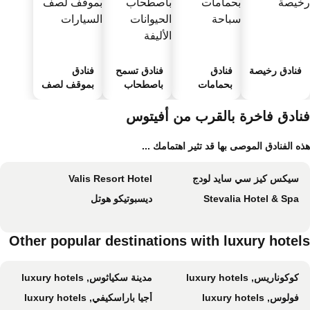
فنادق رخيصة
فنادق
فنادق تسمح
فنادق
بحمامات
باصطحاب
بموقف لصف
سباحة
الحيوانات
السيارات
الأليفة
نادق فاخرة بالقرب من أفيتوس
ه الفنادق الموصى بها قد تثير اهتمامك ...
سيكس كيز سي سايد لودج
Valis Resort Hotel
Stevalia Hotel & Spa
ديسبوتيكو هوتل
Other popular destinations with luxury hotel
كوكوناريس, luxury hotels
مدينة سكياثوس, luxury hotels
فولوس, luxury hotels
أجيا باراسكيفي, luxury hotels