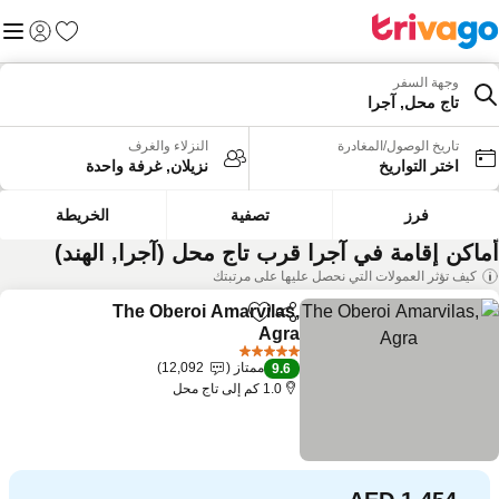
المفضلة
القائم
تسجيل الد
وجهة السفر
تاج محل, آجرا
تاريخ الوصول/المغادرة
النزلاء والغرف
اختر التواريخ
نزيلان, غرفة واحدة
فرز
تصفية
الخريطة
ماكن إقامة في آجرا قرب تاج محل (آجرا, الهند)
كيف تؤثر العمولات التي نحصل عليها على مرتبتك
The Oberoi Amarvilas,
مشاركة
Add to favorites
Agra
5 عدد النجوم
ممتاز
12,092
9.6
1.0 كم إلى تاج محل