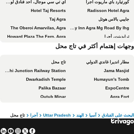
كورتيارد باي ماريوت أجرا
آي تي سي موجال، أحد فنادق لوكشري كولكشن، أكرا
Hotel Taj Resorts
Radisson Hotel Agra
جايبي بالاس هوتل
Taj Agra
The Oberoi Amarvilas, Agra
Holiday Inn Agra Mg Road By Ihg
ترايدينت، أجرا
Howard Plaza The Fern, Agra
هوتل كلاركس شيراز
جهات إهتمام أكثر في تاج محل
هوتل أتوليا تاج
Aman Homestay, A Boutique Hotel
Trident, Agra
مطار انديرا غاندي الدولي
تاج محل
Aaradhya Residency
Village Homestay
Delhi Junction Railway Station
Jama Masjid
Fairfield by Marriott Agra
DoubleTree by Hilton Agra
Dwarkadish Temple
Humayun's Tomb
Grand Mercure Agra
ذا جيت واي هوتل فيتاباد رود
Palika Bazaar
ExpoCentre
Tajview, Agra-IHCL SeleQtions
هوتل سيدهارتا
Qutub Minar
Agra Fort
The Grand Imperial - Heritage Hotel
OYO 12253 Jigyasa Palace
India Gate
Jawaharlal Nehru Stadium
Hotel NoVo Agra
Ramada Plaza by Wyndham Agra
Rajiv Chowk Metro Station
Lotus Temple
The P L Palace Agra
Maple Grand
بحث على الفنادق
آسيا
الهند
Uttar Pradesh
آجرا
تاج محل
Indira Gandhi Memorial Museum
Akshardham Temple
The Vacation Villa
هوتل رويال ريزيدنسي
in
tube
nstagram
Facebook
Twitter
Bangla Sahib Gurdwara
Janpath Market
Foxoso Taj View Hotel
Crystal Inn