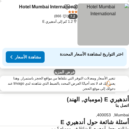
Hotel Mumbai International
مشاركة
Add to favorites
3 عدد النجوم
866
7.2
1.2 كم إلى أندهيري E
اختر التواريخ لمشاهدة الأسعار المحددة
مشاهدة الأسعار
عرض المزيد
تتغير الأسعار ومعدلات التوفر التي نتلقاها من مواقع الحجز باستمرار. وهذا
يعني أنك قد لا تجد أحيانًا العرض المحدد بالضبط الذي شاهدته لدى trivago عند
دخولك إلى موقع الحجز.
هيري E (مومباي, الهند)
صل بنا
,
400053
,
Mumba
سئلة شائعة حول أندهيري E
الذي يجعل أندهيري E شائعًا في مومباي؟