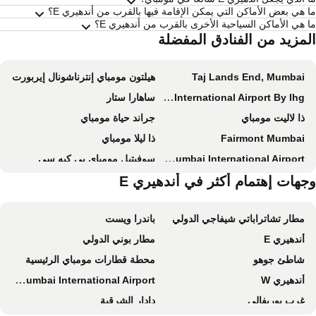
 هي بعض الأماكن التي يمكن الإقامة فيها بالقرب من أندهيري E؟
 هي الأماكن السياحية الأخرى بالقرب من أندهيري E؟
لمزيد من الفنادق المفضلة
Taj Lands End, Mumbai
هيلتون مومباي إنترناشونال إيربورت
Holiday Inn Mumbai International Airport By Ihg
ساهارا ستار
ذا لاليت مومباي
جراند حياة مومباي
Fairmont Mumbai
ذا ليلا مومباي
Novotel Mumbai International Airport
سوفيتيل مومباي بي كيه سي
Courtyard by Marriott Mumbai International Airport
جهات إهتمام أكثر في أندهيري E
نوفوتيل مومباي جوهو بيتش
ITC Maratha, a Luxury Collection Hotel, Mumbai
The Orchid Hotel Mumbai Vile Parle
مطار تشاتراباتي شيفاجي الدولي
باندرا ويست
هوتل سي برنسيس
Radisson Mumbai Andheri MIDC
أندهيري E
مطار بوني الدولي
Taj Santacruz
جيه دابليو ماريوت مومباي جوهو
شاطئ جوهو
محطة قطارات مومباي الرئيسية
رمادا بلازا بالم جروف
دراجون فلاي هوتل
أندهيري W
Navi Mumbai International Airport
The St. Regis Mumbai
Aurika, Mumbai International Airport
غرب بوريفالي
دادار الشرقية
رامي جيست لاين هوتل دادار
Radisson Blu Mumbai International Airport