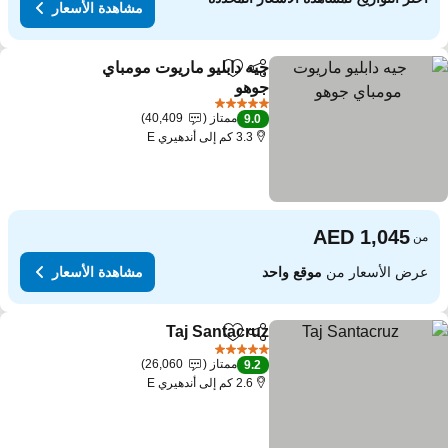
مشاهدة الأسعار
جيه دابليو ماريوت مومباي
مشاركة
Add to favorites
جوهو
5 عدد النجوم
ممتاز
40,409
9.0
3.3 كم إلى أندهيري E
من
عرض الأسعار من
موقع واحد
مشاهدة الأسعار
Taj Santacruz
مشاركة
Add to favorites
5 عدد النجوم
ممتاز
26,060
9.2
2.6 كم إلى أندهيري E