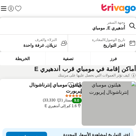
المفضلة
القائم
تسجيل الد
وجهة السفر
أندهيري E, مومباي
تاريخ الوصول/المغادرة
النزلاء والغرف
اختر التواريخ
نزيلان, غرفة واحدة
فرز
تصفية
الخريطة
ماكن إقامة في مومباي قرب أندهيري E
كيف تؤثر العمولات التي نحصل عليها على مرتبتك
هيلتون مومباي إنترناشونال
مشاركة
Add to favorites
إيربورت
5 عدد النجوم
ممتاز
33,330
9.0
1.6 كم إلى أندهيري E
اختر التواريخ لمشاهدة الأسعار المحددة